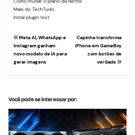
Como mudar o plano da Netflix
Mais do TechTudo
Initial plugin text
Navegação
Meta AI, WhatsApp e
Capinha transforma
Instagram ganham
iPhone em GameBoy
de
novo modelo de IA para
com botões de
Post
gerar imagens
verdade
Você pode se interessar por: