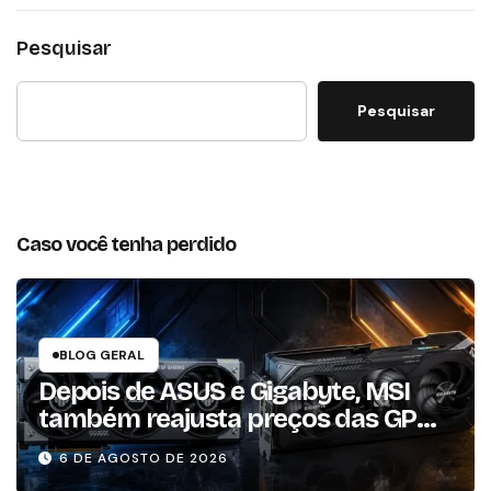
Pesquisar
Pesquisar
Caso você tenha perdido
BLOG GERAL
Depois de ASUS e Gigabyte, MSI
também reajusta preços das GPUs
em mais de 20%
6 DE AGOSTO DE 2026