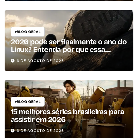
BLOG GERAL
2026 pode ser finalmente o ano do
Linux? Entenda por que essa
previsão voltou à tona
6 DE AGOSTO DE 2026
BLOG GERAL
15 melhores séries brasileiras para
assistir em 2026
6 DE AGOSTO DE 2026