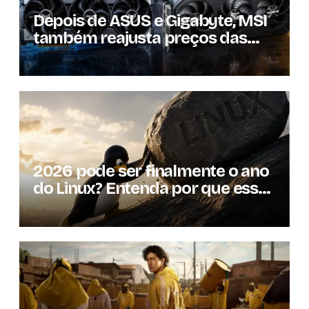
Depois de ASUS e Gigabyte, MSI
também reajusta preços das
GPUs em mais de 20%
2026 pode ser finalmente o ano
do Linux? Entenda por que essa
previsão voltou à tona