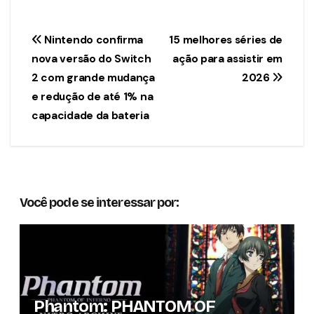
Navegação
Nintendo confirma
15 melhores séries de
nova versão do Switch
ação para assistir em
de
2 com grande mudança
2026
Post
e redução de até 1% na
capacidade da bateria
Você pode se interessar por:
Phantom: PHANTOM OF