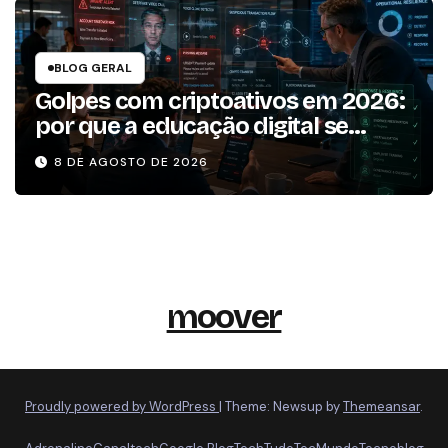
BLOG GERAL
Golpes com criptoativos em 2026:
por que a educação digital se
tornou um dos pilares da
8 DE AGOSTO DE 2026
resiliência operacional
moover
Proudly powered by WordPress
|
Theme: Newsup by
Themeansar
.