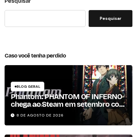
Pesquisar
Pesquisar
Caso você tenha perdido
BLOG GERAL
Phantom: PHANTOM OF INFERNO
chega ao Steam em setembro com
conteúdo da versão lançada em
8 DE AGOSTO DE 2026
2013