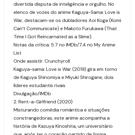
divertida disputa de inteligência e orgulho. No
elenco de vozes do anime Kaguya-Sama: Love is
War, destacam-se os dubladores Aoi Koga (Komi
Can’t Communicate) e Makoto Furukawa (That
Time I Got Reincarnated as a Slime).
Notas da crítica: 5.7 no IMDb/7.4 no My Anime
List
Onde assistir: Crunchyroll
Kaguya-sama: Love is War (2019) gira em torno
de Kaguya Shinomiya e Miyuki Shirogane, dois
líderes estudantis rivais
Divulgação/IMDb
2. Rent-a-Girlfriend (2020)
Misturando comédia romântica e situações
constrangedoras, este anime acompanha a
história de Kazuya Kinoshita, um universitário
que, após ter o coração partido de forma