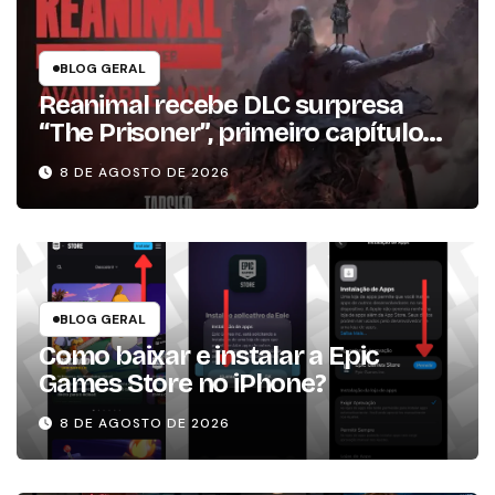
BLOG GERAL
Reanimal recebe DLC surpresa
“The Prisoner”, primeiro capítulo
da expansão de história
8 DE AGOSTO DE 2026
BLOG GERAL
Como baixar e instalar a Epic
Games Store no iPhone?
8 DE AGOSTO DE 2026