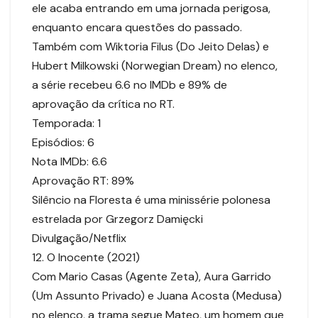
ele acaba entrando em uma jornada perigosa,
enquanto encara questões do passado.
Também com Wiktoria Filus (Do Jeito Delas) e
Hubert Milkowski (Norwegian Dream) no elenco,
a série recebeu 6.6 no IMDb e 89% de
aprovação da crítica no RT.
Temporada: 1
Episódios: 6
Nota IMDb: 6.6
Aprovação RT: 89%
Silêncio na Floresta é uma minissérie polonesa
estrelada por Grzegorz Damięcki
Divulgação/Netflix
12. O Inocente (2021)
Com Mario Casas (Agente Zeta), Aura Garrido
(Um Assunto Privado) e Juana Acosta (Medusa)
no elenco, a trama segue Mateo, um homem que