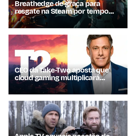
Breathedge de graça para
resgate na Steam por tempo
limitado
CEO da Take-Two aposta que
cloud gaming multiplicará
mercado de jogos por 10 em três
anos