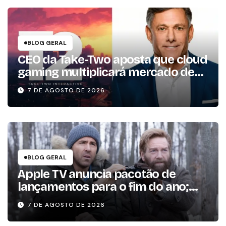
BLOG GERAL
CEO da Take-Two aposta que cloud
gaming multiplicará mercado de
jogos por 10 em três anos
7 DE AGOSTO DE 2026
BLOG GERAL
Apple TV anuncia pacotão de
lançamentos para o fim do ano;
conheça as produções
7 DE AGOSTO DE 2026