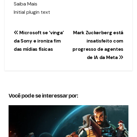
Saiba Mais
Initial plugin text
Navegação
Microsoft se ‘vinga’
Mark Zuckerberg está
da Sony e ironiza fim
insatisfeito com
de
das mídias físicas
progresso de agentes
Post
de IA da Meta
Você pode se interessar por: