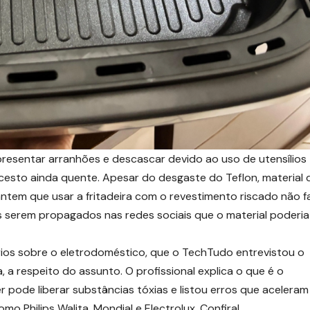
presentar arranhões e descascar devido ao uso de utensílios
cesto ainda quente. Apesar do desgaste do Teflon, material 
rantem que usar a fritadeira com o revestimento riscado não f
s serem propagados nas redes sociais que o material poderia
ios sobre o eletrodoméstico, que o TechTudo entrevistou o
a, a respeito do assunto. O profissional explica o que é o
er pode liberar substâncias tóxias e listou erros que aceleram
o Philips Walita, Mondial e Electrolux. Confira!