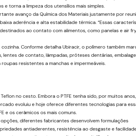
s e torna a limpeza dos utensílios mais simples.
rtante avanço da Química dos Materiais justamente por reuni
aixa aderência e alta estabilidade térmica. “Essas caracterí
s destinados ao contato com alimentos, como panelas e air fry
da cozinha. Conforme detalha Ubiracir, o polímero também mar
 lentes de contato, lâmpadas, próteses dentárias, embalag
m roupas resistentes a manchas e impermeáveis.
e Teflon no cesto. Embora o PTFE tenha sido, por muitos anos,
cado evoluiu e hoje oferece diferentes tecnologias para ess
TFE e os cerâmicos os mais comuns.
 opções, diferentes fabricantes desenvolvem formulações
opriedades antiaderentes, resistência ao desgaste e facilidad