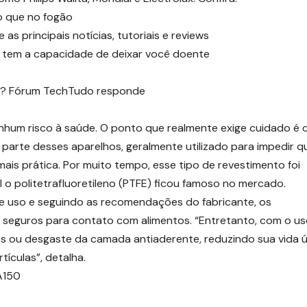
do que no fogão
principais notícias, tutoriais e reviews
er tem a capacidade de deixar você doente
er? Fórum TechTudo responde
nenhum risco à saúde. O ponto que realmente exige cuidado é 
parte desses aparelhos, geralmente utilizado para impedir q
mais prática. Por muito tempo, esse tipo de revestimento foi
 o politetrafluoretileno (PTFE) ficou famoso no mercado.
e uso e seguindo as recomendações do fabricante, os
 seguros para contato com alimentos. “Entretanto, com o u
 ou desgaste da camada antiaderente, reduzindo sua vida út
ículas”, detalha.
NA150