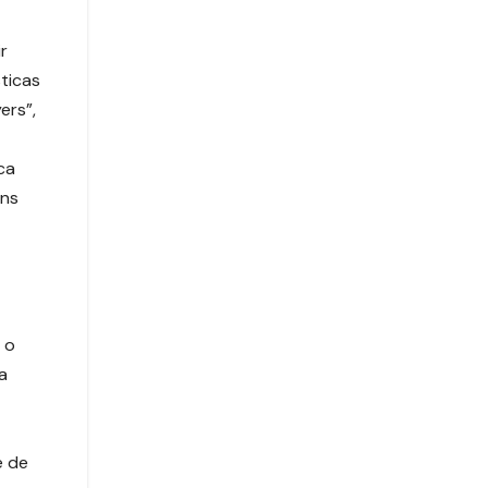
r
sticas
ers”,
ca
ens
 o
a
e de