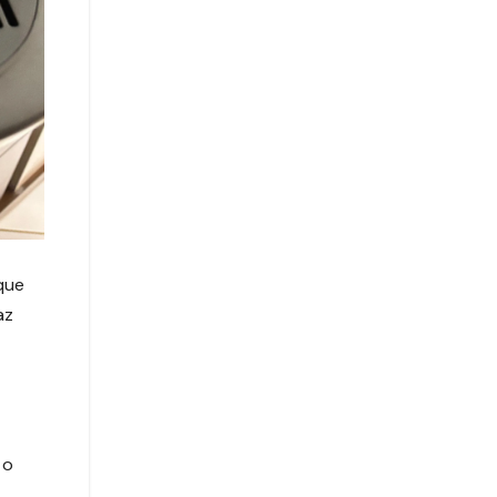
que
az
 o