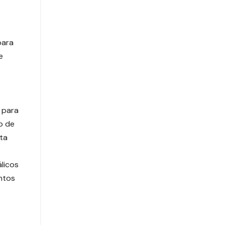
para
e
s para
o de
ta
álicos
ntos