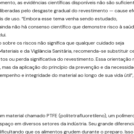
omento, as evidências científicas disponíveis não são suficien
 liberadas pelo desgaste gradual do revestimento — cause ef
is de uso. “Embora esse tema venha sendo estudado,
ainda não há consenso científico que demonstre risco à saú
ui.
o sobre os riscos não significa que qualquer cuidado seja
ateriais e da Vigilância Sanitária, recomenda-se substituir c
s ou perda significativa do revestimento. Essa orientação 
 mas da aplicação do princípio da prevenção e da necessid
mpenho e integridade do material ao longo de sua vida útil”,
m material chamado PTFE (politetrafluoretileno), um polímer
paço em diversos setores da indústria. Seu grande diferenci
dificultando que os alimentos grudem durante o preparo. Isso