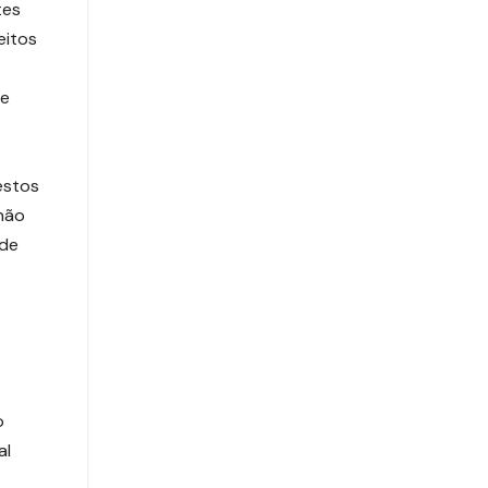
tes
eitos
de
estos
não
ade
o
al