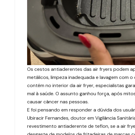
Os cestos antiaderentes das air fryers podem a
metálicos, limpeza inadequada e lavagem com o 
contém no interior da air fryer, especialistas ga
mal à saúde. O assunto ganhou força, após mito
causar câncer nas pessoas.
E foi pensando em responder a dúvida dos usuár
Ubiracir Fernandes, doutor em Vigilância Sanitári
revestimento antiaderente de teflon, se a air fry
desgaste de modelos de fritadeiras de marcas com