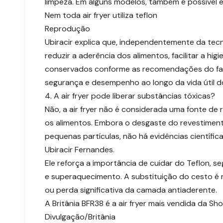
limpeza. Em alguns modelos, também é possível e
Nem toda air fryer utiliza teflon
Reprodução
Ubiracir explica que, independentemente da tecn
reduzir a aderência dos alimentos, facilitar a hi
conservados conforme as recomendações do fab
segurança e desempenho ao longo da vida útil d
4. A air fryer pode liberar substâncias tóxicas?
Não, a air fryer não é considerada uma fonte de 
os alimentos. Embora o desgaste do revestiment
pequenas partículas, não há evidências científi
Ubiracir Fernandes.
Ele reforça a importância de cuidar do Teflon, s
e superaquecimento. A substituição do cesto 
ou perda significativa da camada antiaderente.
A Britânia BFR38 é a air fryer mais vendida da Sh
Divulgação/Britânia