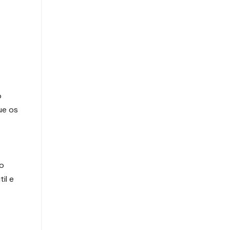
o
ue os
so
il e