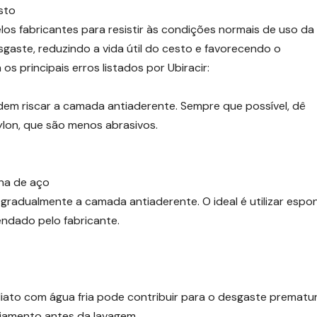
sto
os fabricantes para resistir às condições normais de uso da 
sgaste, reduzindo a vida útil do cesto e favorecendo o
s principais erros listados por Ubiracir:
odem riscar a camada antiaderente. Sempre que possível, dê
nylon, que são menos abrasivos.
lha de aço
radualmente a camada antiaderente. O ideal é utilizar espon
ndado pelo fabricante.
ato com água fria pode contribuir para o desgaste prematu
riamento antes da lavagem.