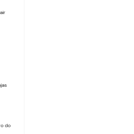
air
jas
ro do