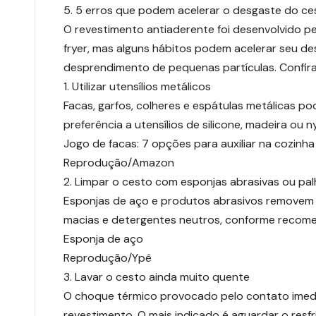
5. 5 erros que podem acelerar o desgaste do ce
O revestimento antiaderente foi desenvolvido pel
fryer, mas alguns hábitos podem acelerar seu de
desprendimento de pequenas partículas. Confira o
1. Utilizar utensílios metálicos
Facas, garfos, colheres e espátulas metálicas p
preferência a utensílios de silicone, madeira ou 
Jogo de facas: 7 opções para auxiliar na cozinha
Reprodução/Amazon
2. Limpar o cesto com esponjas abrasivas ou pa
Esponjas de aço e produtos abrasivos removem g
macias e detergentes neutros, conforme recome
Esponja de aço
Reprodução/Ypê
3. Lavar o cesto ainda muito quente
O choque térmico provocado pelo contato imedi
revestimento. O mais indicado é aguardar o resf