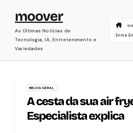
Skip
moover
to
content
In
As Últimas Notícias de
Entre E
Tecnologia, IA, Entretenimento e
Variedades
BLOG GERAL
A cesta da sua air fr
Especialista explica