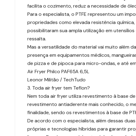
facilita o cozimento, reduz a necessidade de óleo
Para o especialista, o PTFE representou um impo
propriedades como elevada resistência química, b
possibilitaram sua ampla utilização em utensílio
ressalta.
Mas a versatilidade do material vai muito além 
presença em equipamentos médicos, mangueiras,
de pizza e de pipoca para micro-ondas, e até e
Air Fryer Philco PAF65A 6,5L
Leonor Militão / TechTudo
3. Toda air fryer tem Teflon?
Nem toda air fryer utiliza revestimento à base d
revestimento antiaderente mais conhecido, o mer
finalidade, sendo os revestimentos à base de P
De acordo com o especialista, além dessas duas
próprias e tecnologias híbridas para garantir pr