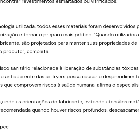
ncontrar revestimentos esmaltados ou vitrificados.
ologia utilizada, todos esses materiais foram desenvolvidos 
gienização e tornar o preparo mais prático. “Quando utilizados 
ricante, são projetados para manter suas propriedades de
o produto”, completa.
risco sanitário relacionada à liberação de substâncias tóxica
o antiaderente das air fryers possa causar o desprendiment
cas que comprovem riscos à saúde humana, afirma o especialis
eguindo as orientações do fabricante, evitando utensílios met
é recomendada quando houver riscos profundos, descascame
opee