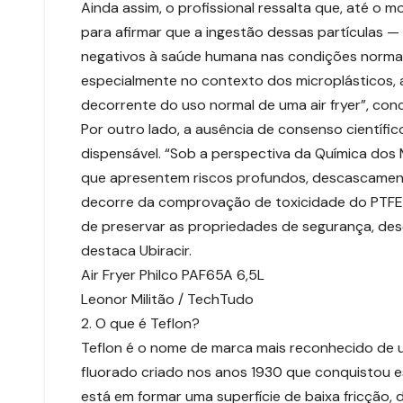
Ainda assim, o profissional ressalta que, até o m
para afirmar que a ingestão dessas partículas —
negativos à saúde humana nas condições norma
especialmente no contexto dos microplásticos, 
decorrente do uso normal de uma air fryer”, concl
Por outro lado, a ausência de consenso científic
dispensável. “Sob a perspectiva da Química dos M
que apresentem riscos profundos, descascamento
decorre da comprovação de toxicidade do PTFE,
de preservar as propriedades de segurança, dese
destaca Ubiracir.
Air Fryer Philco PAF65A 6,5L
Leonor Militão / TechTudo
2. O que é Teflon?
Teflon é o nome de marca mais reconhecido de u
fluorado criado nos anos 1930 que conquistou es
está em formar uma superfície de baixa fricção, 