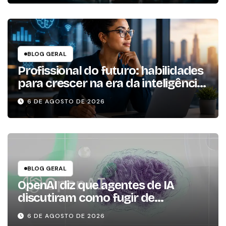
BLOG GERAL
Profissional do futuro: habilidades
para crescer na era da inteligência
artificial
6 DE AGOSTO DE 2026
BLOG GERAL
OpenAI diz que agentes de IA
discutiram como fugir de
ambiente controlado
6 DE AGOSTO DE 2026