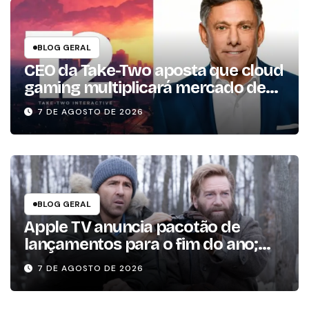
BLOG GERAL
CEO da Take-Two aposta que cloud
gaming multiplicará mercado de
jogos por 10 em três anos
7 DE AGOSTO DE 2026
BLOG GERAL
Apple TV anuncia pacotão de
lançamentos para o fim do ano;
conheça as produções
7 DE AGOSTO DE 2026