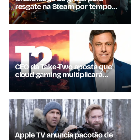
resgate na Steam por tempo
limitado
CEO da Take-Two aposta que
cloud gaming multiplicará
mercado de jogos por 10 em três
anos
Apple TV anuncia pacotão de