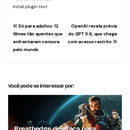
Initial plugin text
Navegação
Só para adultos: 12
OpenAI revela prévia
filmes tão quentes que
do GPT 5.6, que chega
de
enfrentaram censura
com acesso restrito
Post
pelo mundo
Você pode se interessar por:
Breathedge de graça para