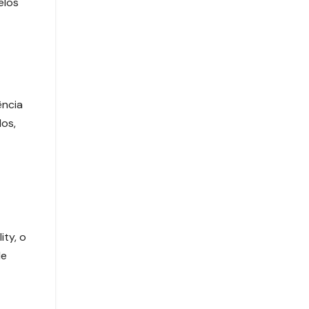
elos
ência
dos,
ity, o
de