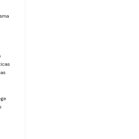
esma
s
ticas
sas
ege
e