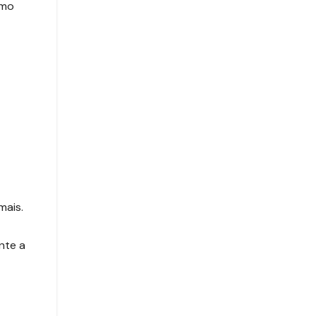
omo
mais.
nte a