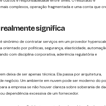
de custos e responsabilidade entre times. O resultado é
os mais complexos, operação fragmentada e uma conta que cr
 realmente significa
é sinônimo de contratar serviços em um provedor hyperscaler
orientado por políticas, segurança, elasticidade, automaçã
ndo com disciplina corporativa, aderência regulatória e
vem deixa de ser apenas técnica. Ela passa por arquitetura,
eas de negócio. Um ambiente em nuvem pode ser moderno do p
 para a empresa se não houver clareza sobre soberania de da
ia ou dependência excessiva de um fornecedor.