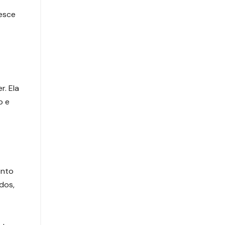
esce
. Ela
o e
onto
dos,