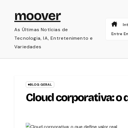
Skip
moover
to
content
In
As Últimas Notícias de
Entre E
Tecnologia, IA, Entretenimento e
Variedades
BLOG GERAL
Cloud corporativa: o q