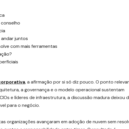
ica
e conselho
cia
 andar juntos
solve com mais ferramentas
eação?
erficiais
corporativa
, a afirmação por si só diz pouco. O ponto releva
quitetura, a governança e o modelo operacional sustentam
a CIOs e líderes de infraestrutura, a discussão madura deixou 
vel para o negócio.
tas organizações avançaram em adoção de nuvem sem resol