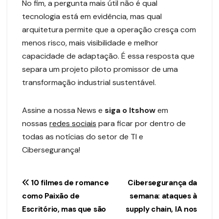
No fim, a pergunta mais útil não é qual
tecnologia está em evidência, mas qual
arquitetura permite que a operação cresça com
menos risco, mais visibilidade e melhor
capacidade de adaptação. É essa resposta que
separa um projeto piloto promissor de uma
transformação industrial sustentável.
Assine a nossa News e
siga o Itshow
em
nossas
redes sociais
para ficar por dentro de
todas as notícias do setor de TI e
Cibersegurança!
Navegação
10 filmes de romance
Cibersegurança da
como Paixão de
semana: ataques à
de
Escritório, mas que são
supply chain, IA nos