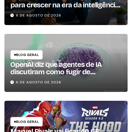
para crescer na era da inteligência
artificial
6 DE AGOSTO DE 2026
BLOG GERAL
OpenAI diz que agentes de IA
discutiram como fugir de
ambiente controlado
6 DE AGOSTO DE 2026
BLOG GERAL
Marvel Rivals vai ficar 40 GB