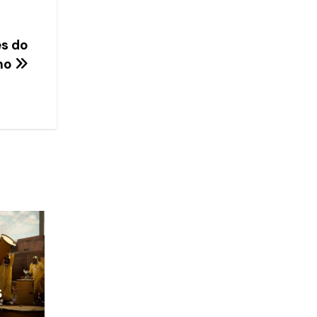
es do
ano
s