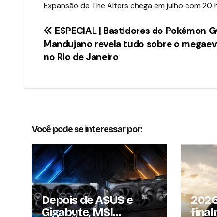
Expansão de The Alters chega em julho com 20 
Navegação
ESPECIAL | Bastidores do Pokémon G
Mandujano revela tudo sobre o megae
de
no Rio de Janeiro
Post
Você pode se interessar por:
Depois de ASUS e
2026
Gigabyte, MSI
fina