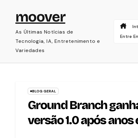
Skip
moover
to
content
In
As Últimas Notícias de
Entre E
Tecnologia, IA, Entretenimento e
Variedades
BLOG GERAL
Ground Branch ganha
versão 1.0 após ano