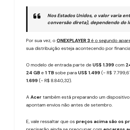
Nos Estados Unidos, o valor varia en
conversão direta), dependendo do lo
Por sua vez, o
ONEXPLAYER 3
é o segundo apar
sua distribuição esteja acontecendo por financia
O modelo de entrada parte de
US$ 1.399
com
2
24 GB
e
1 TB
sobe para
US$ 1.499
(~ R$ 7.799,
1.699
(~ R$ 8.840,32).
A
Acer
também está preparando um dispositivo 
apontam envios não antes de setembro.
E, vale ressaltar que os
preços acima são os pr
precisarão ainda se preocupar com
encargos a