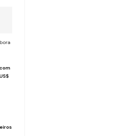
mbora
 com
US$
eiros