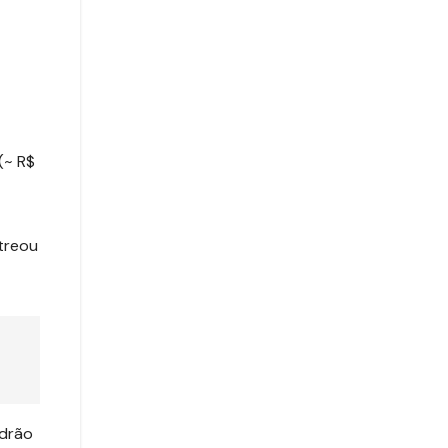
(~ R$
streou
adrão