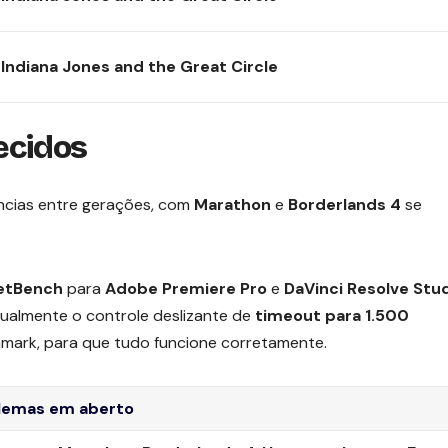
,
Indiana Jones and the Great Circle
ecidos
ncias entre gerações, com
Marathon
e
Borderlands 4
se
etBench
para
Adobe Premiere
Pro
e
DaVinci
Resolve Stu
nualmente o controle deslizante de
timeout para 1.500
mark, para que tudo funcione corretamente.
lemas em aberto