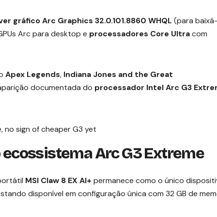
ver gráfico Arc Graphics 32.0.101.8860
WHQL
(para baixá-
a GPUs Arc para desktop e
processadores Core Ultra
com
mo
Apex Legends
,
Indiana Jones and the Great
ra aparição documentada do
processador Intel Arc G3 Extr
do ecossistema Arc G3 Extreme
ortátil
MSI Claw 8 EX AI+
permanece como o único dispositi
 estando disponível em configuração única com 32 GB de mem