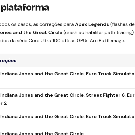
 plataforma
odos os casos, as correções para
Apex Legends
(flashes de
Jones and the Great Circle
(crash ao habilitar path tracing)
dos da série Core Ultra 100 até as GPUs Arc Battlemage.
rreções
,
Indiana Jones and the Great Circle
,
Euro Truck Simulato
,
Indiana Jones and the Great Circle
,
Street Fighter 6
,
Eu
r 2
,
Indiana Jones and the Great Circle
,
Euro Truck Simulato
,
Indiana Jones and the Great Circle