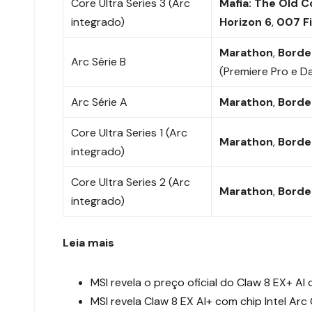
Core Ultra Series 3 (Arc
Mafia: The Old 
integrado)
Horizon 6
,
007 Fi
Marathon
,
Borde
Arc Série B
(Premiere Pro e D
Arc Série A
Marathon
,
Borde
Core Ultra Series 1 (Arc
Marathon
,
Borde
integrado)
Core Ultra Series 2 (Arc
Marathon
,
Borde
integrado)
Leia mais
MSI revela o preço oficial do Claw 8 EX+ A
MSI revela Claw 8 EX AI+ com chip Intel Ar