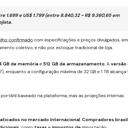
tre 1.699 e US$ 1.799 (entre 8.840,32 ~ R$ 9.360,65 em
jista.
elho confirmado
com especificações e preços divulgados, e
mento coletivo, e não por estoque tradicional de loja.
4 GB de memória
e
512 GB de armazenamento
. A
versão
67), enquanto a configuração máxima de 32 GB e 1 TB alcança
portátil baseado na plataforma, mas as projeções internas
aticados no mercado internacional
.
Compradores brasil
dicionais
, como
taxas
e
impostos de
importação.