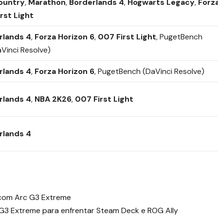
Country
,
Marathon
,
Borderlands 4
,
Hogwarts Legacy
,
Forz
rst Light
rlands 4
,
Forza Horizon 6
,
007 First Light
, PugetBench
aVinci Resolve)
rlands 4
,
Forza Horizon 6
, PugetBench (DaVinci Resolve)
rlands 4
,
NBA 2K26
,
007 First Light
rlands 4
I com Arc G3 Extreme
c G3 Extreme para enfrentar Steam Deck e ROG Ally