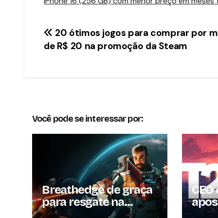
iPhone 16 (256 GB) com menor preço em meses tr
Navegação
20 ótimos jogos para comprar por 
de R$ 20 na promoção da Steam
de
Post
Você pode se interessar por:
Breathedge de graça
CEO 
para resgate na
apos
Steam por tempo
gami