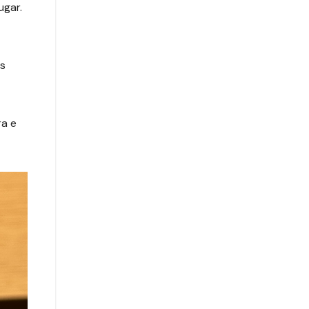
ugar.
Os
ra e