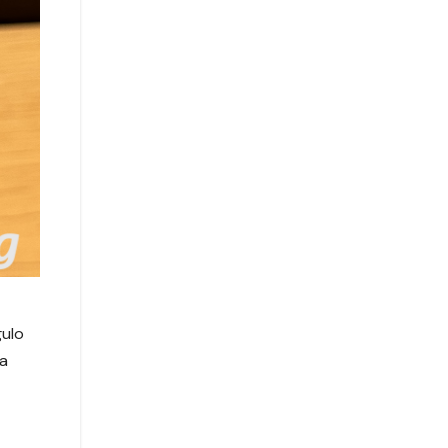
gulo
ta