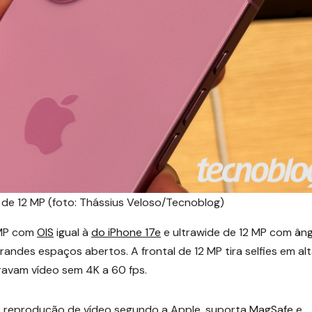
 de 12 MP (foto: Thássius Veloso/Tecnoblog)
 MP com
OIS
igual à
do iPhone 17e
e ultrawide de 12 MP com ân
andes espaços abertos. A frontal de 12 MP tira selfies em al
ravam vídeo sem 4K a 60 fps.
de reprodução de vídeo segundo a Apple, suporta
MagSafe
e