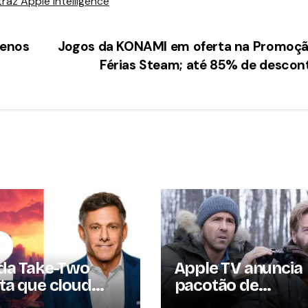
az Apple Intelligence
menos
Jogos da KONAMI em oferta na Promoçã
Férias Steam; até 85% de desco
da Take-Two
Apple TV anuncia
ta que cloud
pacotão de
ng multiplicará
lançamentos para