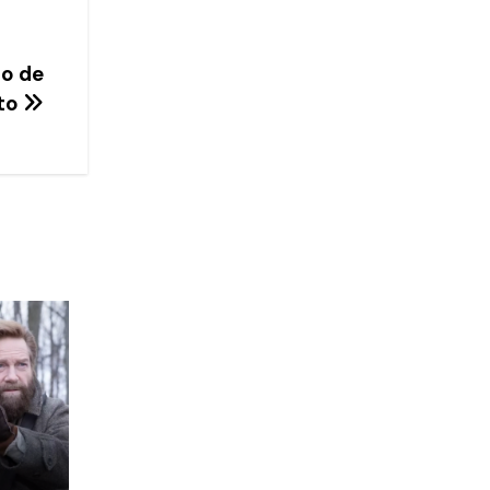
o de
nto
 o