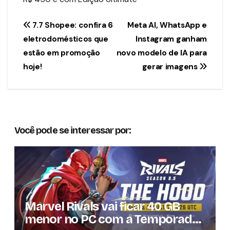
Navegação
7.7 Shopee: confira 6
Meta AI, WhatsApp e
eletrodomésticos que
Instagram ganham
de
estão em promoção
novo modelo de IA para
Post
hoje!
gerar imagens
Você pode se interessar por:
Marvel Rivals vai ficar 40 GB
menor no PC com a Temporada