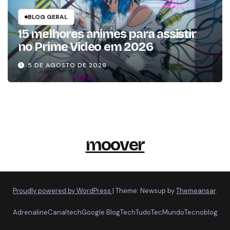
BLOG GERAL
15 melhores animes para assistir
no Prime Video em 2026
5 DE AGOSTO DE 2026
moover
Proudly powered by WordPress
|
Theme: Newsup by
Themeansar
.
Adrenaline
Canaltech
Google Blog
TechTudo
TecMundo
Tecnoblog