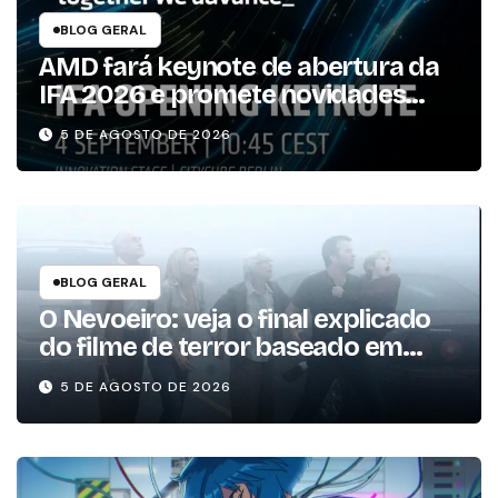
BLOG GERAL
AMD fará keynote de abertura da
IFA 2026 e promete novidades
para os consumidores
5 DE AGOSTO DE 2026
BLOG GERAL
O Nevoeiro: veja o final explicado
do filme de terror baseado em
Stephen King
5 DE AGOSTO DE 2026