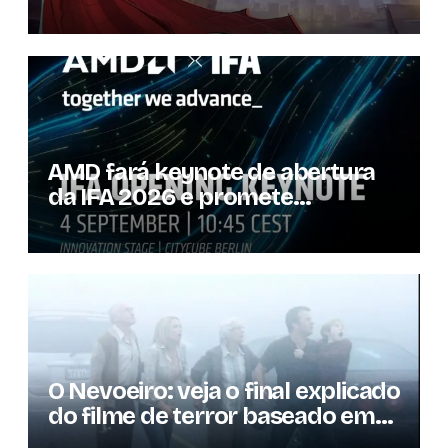
9.5
AMD fará keynote de abertura
da IFA 2026 e promete
novidades para os
consumidores
O Nevoeiro: veja o final explicado
do filme de terror baseado em
Stephen King