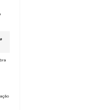
a
a
bra
uação