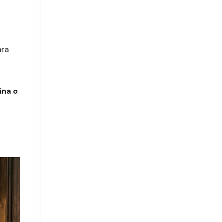
ara
ina o