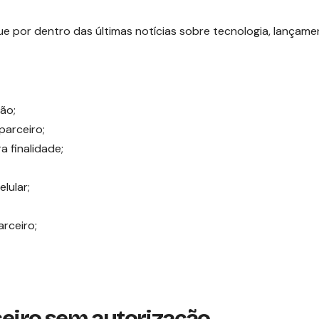
ue por dentro das últimas notícias sobre tecnologia, lançame
ão;
parceiro;
a finalidade;
lular;
rceiro;
rceiro sem autorização