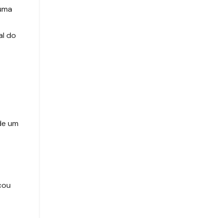
 uma
al do
de um
cou