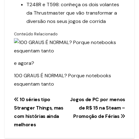
T248R e T598: conheça os dois volantes
da Thrustmaster que vão transformar a
diversão nos seus jogos de corrida
Conteúdo Relacionado
e agora?
100 GRAUS É NORMAL? Porque notebooks
esquentam tanto
Navegação
10 séries tipo
Jogos de PC por menos
Stranger Things, mas
de R$ 15 na Steam –
de
com histórias ainda
Promoção de Férias
Post
melhores