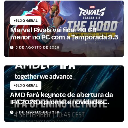
BLOG GERAL
Marvel Rivals vai ficar 40 GB
menor no PC com a Temporada 9.5
5 DE AGOSTO DE 2026
BLOG GERAL
AMD fará keynote de abertura da
IFA 2026 e promete novidades
para os consumidores
5 DE AGOSTO DE 2026