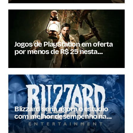
Jogos de PlayStation em oferta
por menos de R$ 25 nesta
semana
Blizzard seria agora o estúdio
com melhor desempenho na
Microsoft