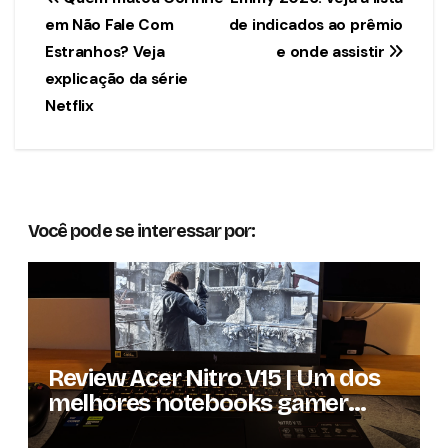
Navegação
em Não Fale Com
de indicados ao prêmio
de
Estranhos? Veja
e onde assistir
Post
explicação da série
Netflix
Você pode se interessar por:
Review Acer Nitro V15 | Um dos
melhores notebooks gamer
custo-benefício de hoje