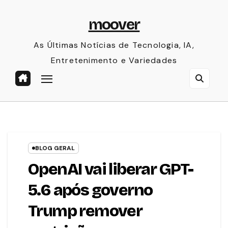
Skip
moover
to
content
As Últimas Notícias de Tecnologia, IA,
Entretenimento e Variedades
BLOG GERAL
OpenAI vai liberar GPT-
5.6 após governo
Trump remover