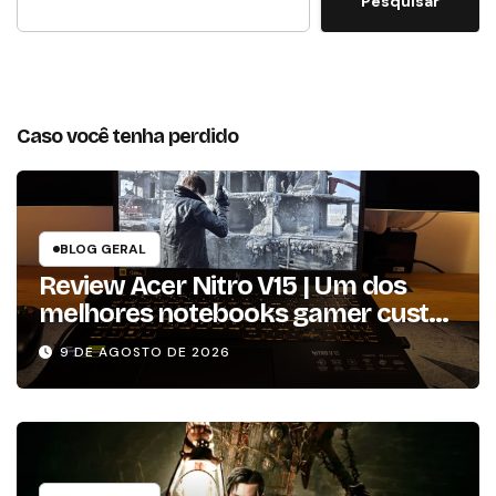
Pesquisar
Caso você tenha perdido
BLOG GERAL
Review Acer Nitro V15 | Um dos
melhores notebooks gamer custo-
benefício de hoje
9 DE AGOSTO DE 2026