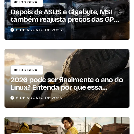
BLOG GERAL
Depois de ASUS e Gigabyte, MSI
também reajusta preços das GPUs
em mais de 20%
6 DE AGOSTO DE 2026
BLOG GERAL
2026 pode ser finalmente o ano do
Linux? Entenda por que essa
previsão voltou à tona
6 DE AGOSTO DE 2026