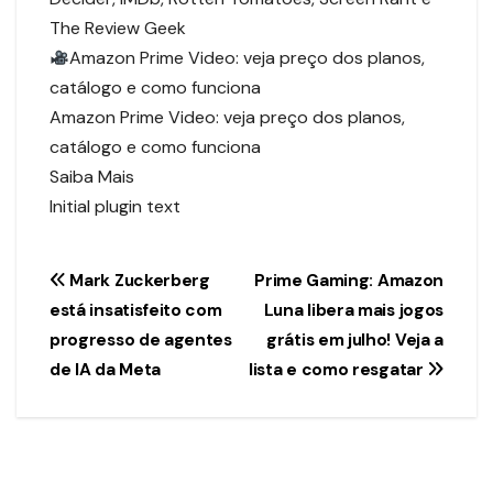
The Review Geek
Amazon Prime Video: veja preço dos planos,
catálogo e como funciona
Amazon Prime Video: veja preço dos planos,
catálogo e como funciona
Saiba Mais
Initial plugin text
Navegação
Mark Zuckerberg
Prime Gaming: Amazon
está insatisfeito com
Luna libera mais jogos
de
progresso de agentes
grátis em julho! Veja a
Post
de IA da Meta
lista e como resgatar