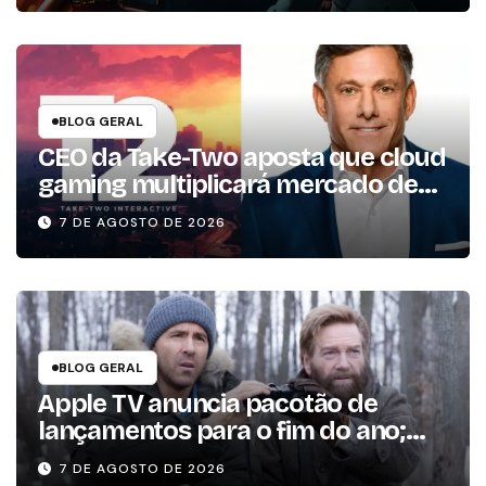
BLOG GERAL
CEO da Take-Two aposta que cloud
gaming multiplicará mercado de
jogos por 10 em três anos
7 DE AGOSTO DE 2026
BLOG GERAL
Apple TV anuncia pacotão de
lançamentos para o fim do ano;
conheça as produções
7 DE AGOSTO DE 2026