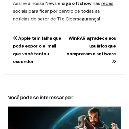
Assine a nossa News e
siga o Itshow
nas
redes
sociais
para ficar por dentro de todas as
notícias do setor de TI e Cibersegurança!
Navegação
Apple tem falha que
WinRAR agradece aos
pode expor o e-mail
usuários que
de
que você tentou
compraram o software
Post
esconder
Você pode se interessar por: