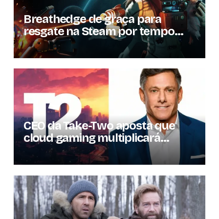
Breathedge de graça para
resgate na Steam por tempo
limitado
CEO da Take-Two aposta que
cloud gaming multiplicará
mercado de jogos por 10 em três
anos