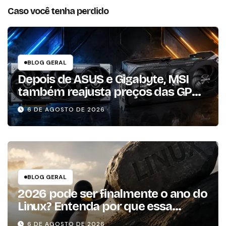
Caso você tenha perdido
BLOG GERAL
Depois de ASUS e Gigabyte, MSI
também reajusta preços das GPUs
em mais de 20%
6 DE AGOSTO DE 2026
BLOG GERAL
2026 pode ser finalmente o ano do
Linux? Entenda por que essa
previsão voltou à tona
6 DE AGOSTO DE 2026