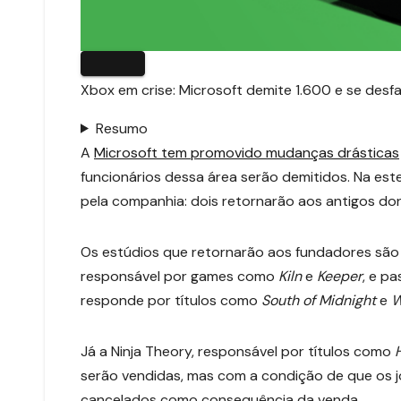
Xbox em crise: Microsoft demite 1.600 e se des
Resumo
A
Microsoft tem promovido mudanças drásticas
funcionários dessa área serão demitidos. Na est
pela companhia: dois retornarão aos antigos don
Os estúdios que retornarão aos fundadores são 
responsável por games como
Kiln
e
Keeper
, e p
responde por títulos como
South of Midnight
e
W
Já a Ninja Theory, responsável por títulos como
serão vendidas, mas com a condição de que os 
cancelados como consequência da venda.