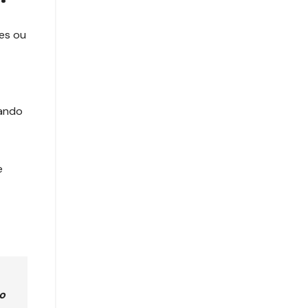
ões ou
cando
e
o