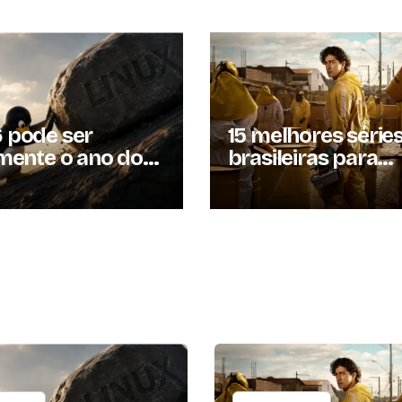
 pode ser
15 melhores série
lmente o ano do
brasileiras para
x? Entenda por
assistir em 2026
essa previsão
u à tona