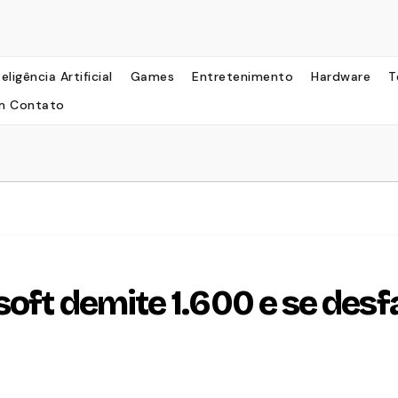
teligência Artificial
Games
Entretenimento
Hardware
T
m Contato
oft demite 1.600 e se desf