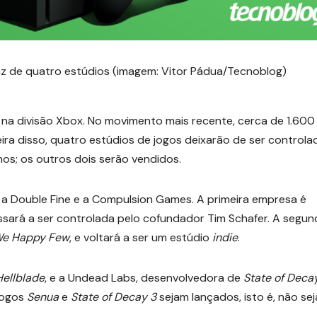
faz de quatro estúdios (imagem: Vitor Pádua/Tecnoblog)
na divisão Xbox. No movimento mais recente, cerca de 1.600
eira disso, quatro estúdios de jogos deixarão de ser controla
os; os outros dois serão vendidos.
a Double Fine e a Compulsion Games. A primeira empresa é
assará a ser controlada pelo cofundador Tim Schafer. A segun
e Happy Few
, e voltará a ser um estúdio
indie
.
Hellblade
, e a Undead Labs, desenvolvedora de
State of Deca
jogos
Senua
e
State of Decay 3
sejam lançados, isto é, não se