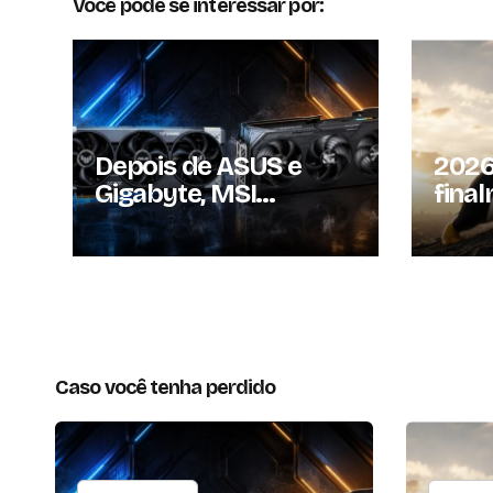
Você pode se interessar por:
Depois de ASUS e
2026
Gigabyte, MSI
fina
também reajusta
Linu
preços das GPUs em
que 
mais de 20%
volto
Caso você tenha perdido