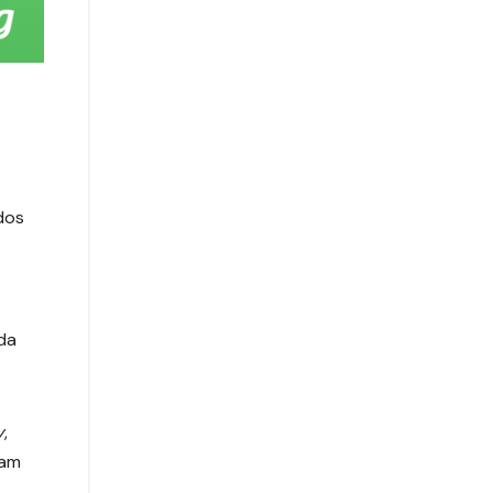
dos
da
y
,
jam