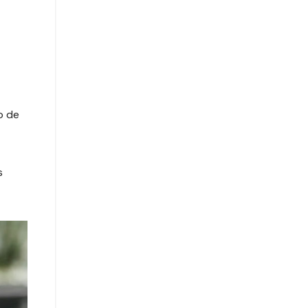
o de
s