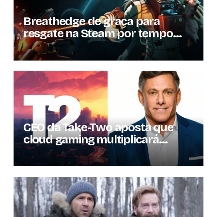
Breathedge de graça para
resgate na Steam por tempo
limitado
CEO da Take-Two aposta que
cloud gaming multiplicará
mercado de jogos por 10 em três
anos