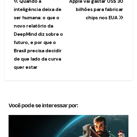
Navegação
Quando a
Apple vai gastar US$ 30
inteligência deixa de
bilhões para fabricar
de
ser humana: o que o
chips nos EUA
Post
novo relatório da
DeepMind diz sobre o
futuro, e por que o
Brasil precisa decidir
de que lado da curva
quer estar
Você pode se interessar por: