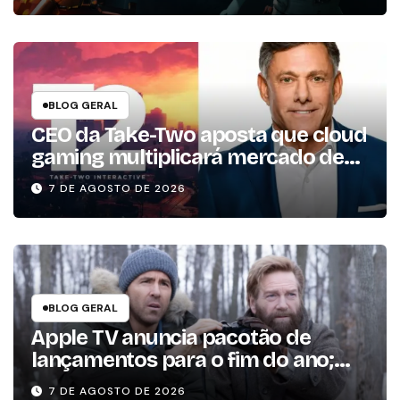
BLOG GERAL
CEO da Take-Two aposta que cloud
gaming multiplicará mercado de
jogos por 10 em três anos
7 DE AGOSTO DE 2026
BLOG GERAL
Apple TV anuncia pacotão de
lançamentos para o fim do ano;
conheça as produções
7 DE AGOSTO DE 2026