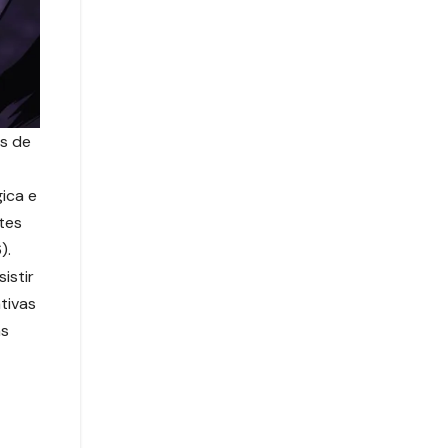
s de
ica e
tes
).
istir
tivas
as