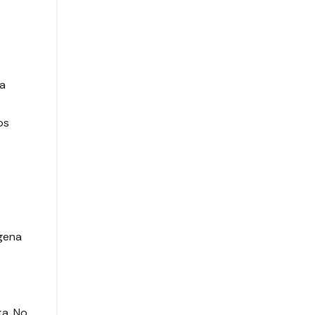
da
os
ígena
a. No