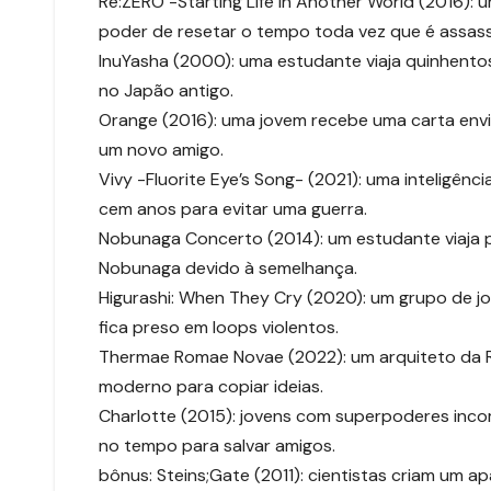
Re:ZERO -Starting Life in Another World (2016)
poder de resetar o tempo toda vez que é assas
InuYasha (2000): uma estudante viaja quinhent
no Japão antigo.
Orange (2016): uma jovem recebe uma carta envi
um novo amigo.
Vivy -Fluorite Eye’s Song- (2021): uma inteligênc
cem anos para evitar uma guerra.
Nobunaga Concerto (2014): um estudante viaja pa
Nobunaga devido à semelhança.
Higurashi: When They Cry (2020): um grupo de jo
fica preso em loops violentos.
Thermae Romae Novae (2022): um arquiteto da R
moderno para copiar ideias.
Charlotte (2015): jovens com superpoderes inc
no tempo para salvar amigos.
bônus: Steins;Gate (2011): cientistas criam um 