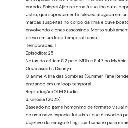
enredo, Shinpei Ajiro retorna à sua ilha natal d
Ushio, que supostamente faleceu afogada em um 
marcas suspeitas no corpo da irmã e ouve boat
envolvendo clones assassinos. Morto subitamente
preso em um loop temporal tenso.
Temporadas: 1
Episódios: 25
Notas da crítica: 8,2 pelo IMDb e 8.47 no MyAnieL
Onde assistir: Disney+
O anime A Ilha das Sombras (Summer Time Render
entrando em um loop temporal
Reprodução/OLM Studio
3. Gnosia (2025)
Baseado no game homônimo de formato visual nove
de uma nave espacial futurista, que é invadida 
objetivo do inimigo é fingir ser humano para eli