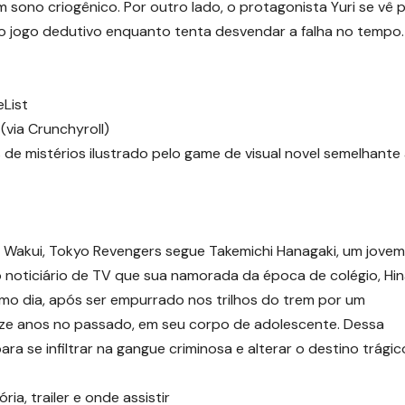
 sono criogênico. Por outro lado, o protagonista Yuri se vê 
 o jogo dedutivo enquanto tenta desvendar a falha no tempo.
eList
(via Crunchyroll)
de mistérios ilustrado pelo game de visual novel semelhante
Wakui, Tokyo Revengers segue Takemichi Hanagaki, um jovem
noticiário de TV que sua namorada da época de colégio, Hin
smo dia, após ser empurrado nos trilhos do trem por um
ze anos no passado, em seu corpo de adolescente. Dessa
ra se infiltrar na gangue criminosa e alterar o destino trágic
a, trailer e onde assistir