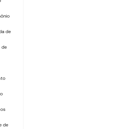
o
mônio
da de
o de
nto
ão
tos
e de