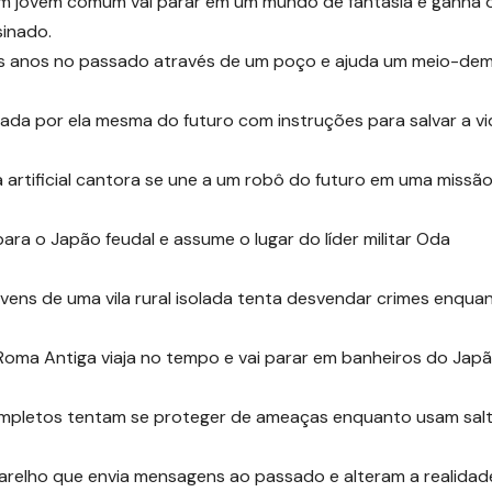
: um jovem comum vai parar em um mundo de fantasia e ganha 
sinado.
os anos no passado através de um poço e ajuda um meio-de
ada por ela mesma do futuro com instruções para salvar a vi
ia artificial cantora se une a um robô do futuro em uma missã
ra o Japão feudal e assume o lugar do líder militar Oda
vens de uma vila rural isolada tenta desvendar crimes enqua
oma Antiga viaja no tempo e vai parar em banheiros do Jap
ompletos tentam se proteger de ameaças enquanto usam sal
aparelho que envia mensagens ao passado e alteram a realidad