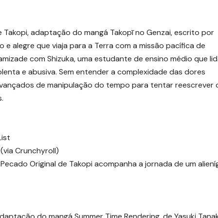
e Takopi, adaptação do mangá Takopī no Genzai, escrito por
o e alegre que viaja para a Terra com a missão pacífica de
az amizade com Shizuka, uma estudante de ensino médio que li
iolenta e abusiva. Sem entender a complexidade das dores
 avançados de manipulação do tempo para tentar reescrever 
.
ist
(via Crunchyroll)
 O Pecado Original de Takopi acompanha a jornada de um alien
 adaptação do mangá Summer Time Rendering, de Yasuki Tanak