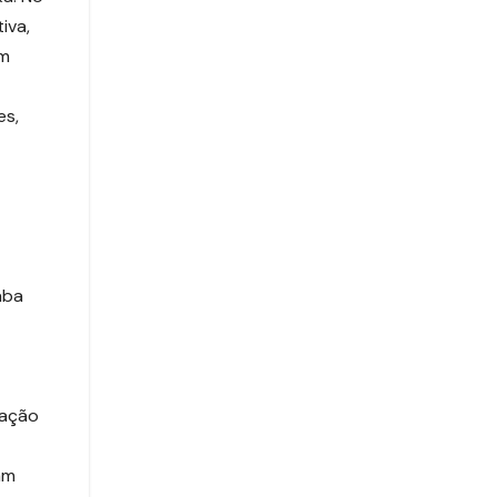
iva,
om
es,
aba
lação
am