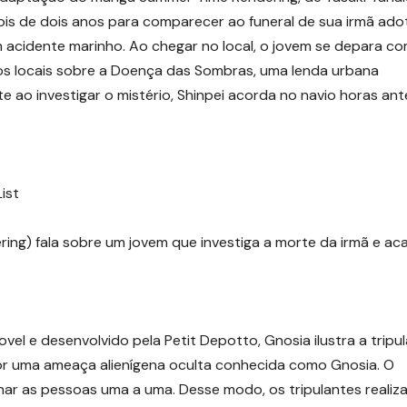
epois de dois anos para comparecer ao funeral de sua irmã adot
acidente marinho. Ao chegar no local, o jovem se depara c
os locais sobre a Doença das Sombras, uma lenda urbana
 ao investigar o mistério, Shinpei acorda no navio horas ant
ist
ing) fala sobre um jovem que investiga a morte da irmã e ac
l e desenvolvido pela Petit Depotto, Gnosia ilustra a tripu
por uma ameaça alienígena oculta conhecida como Gnosia. O
minar as pessoas uma a uma. Desse modo, os tripulantes realiz