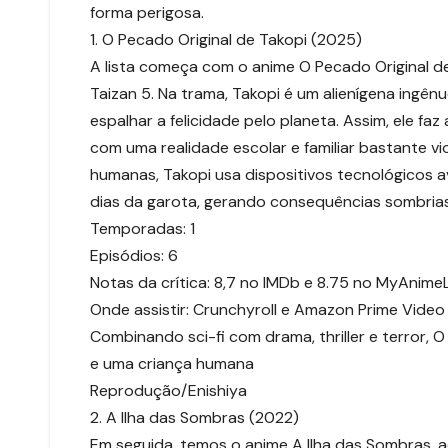
forma perigosa.
1. O Pecado Original de Takopi (2025)
A lista começa com o anime O Pecado Original d
Taizan 5. Na trama, Takopi é um alienígena ingênu
espalhar a felicidade pelo planeta. Assim, ele f
com uma realidade escolar e familiar bastante v
humanas, Takopi usa dispositivos tecnológicos
dias da garota, gerando consequências sombrias
Temporadas: 1
Episódios: 6
Notas da crítica: 8,7 no IMDb e 8.75 no MyAnimeL
Onde assistir: Crunchyroll e Amazon Prime Video 
Combinando sci-fi com drama, thriller e terror,
e uma criança humana
Reprodução/Enishiya
2. A Ilha das Sombras (2022)
Em seguida, temos o anime A Ilha das Sombras,