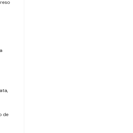
preso
 a
ata,
o de