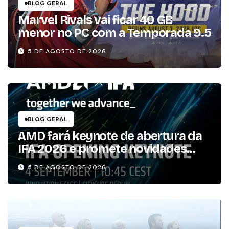
BLOG GERAL
Marvel Rivals vai ficar 40 GB
menor no PC com a Temporada 9.5
5 DE AGOSTO DE 2026
BLOG GERAL
AMD fará keynote de abertura da
IFA 2026 e promete novidades
para os consumidores
5 DE AGOSTO DE 2026