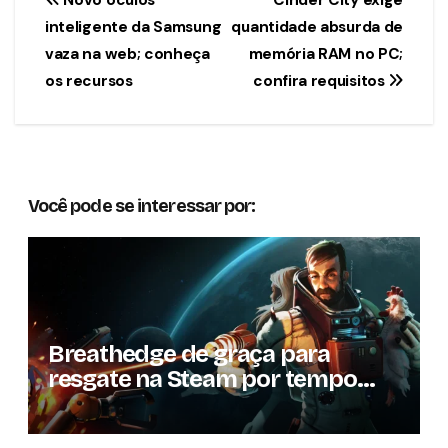
Navegação
Novo óculos
Cinder City exige
inteligente da Samsung
quantidade absurda de
de
vaza na web; conheça
memória RAM no PC;
Post
os recursos
confira requisitos
Você pode se interessar por:
Breathedge de graça para
resgate na Steam por tempo
limitado