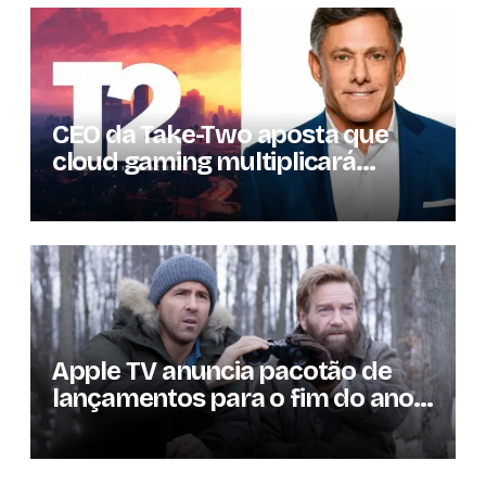
CEO da Take-Two aposta que
cloud gaming multiplicará
mercado de jogos por 10 em três
anos
Apple TV anuncia pacotão de
lançamentos para o fim do ano;
conheça as produções