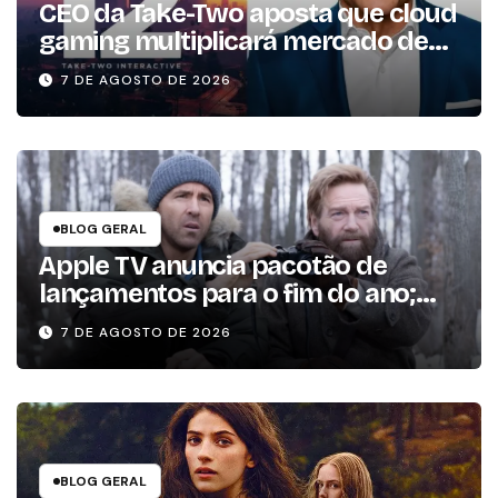
CEO da Take-Two aposta que cloud
gaming multiplicará mercado de
jogos por 10 em três anos
7 DE AGOSTO DE 2026
BLOG GERAL
Apple TV anuncia pacotão de
lançamentos para o fim do ano;
conheça as produções
7 DE AGOSTO DE 2026
BLOG GERAL