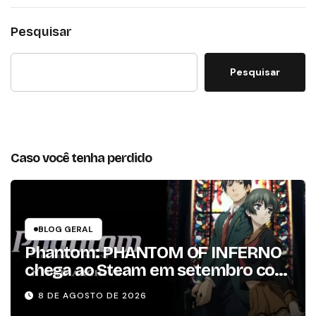
Pesquisar
Pesquisar
Caso você tenha perdido
BLOG GERAL
Phantom: PHANTOM OF INFERNO
chega ao Steam em setembro com
conteúdo da versão lançada em
8 DE AGOSTO DE 2026
2013