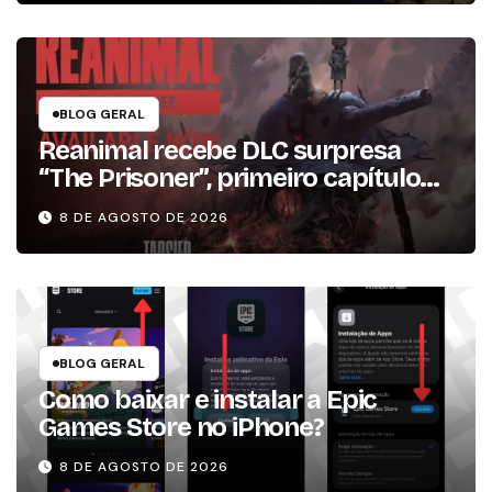
BLOG GERAL
Reanimal recebe DLC surpresa
“The Prisoner”, primeiro capítulo
da expansão de história
8 DE AGOSTO DE 2026
BLOG GERAL
Como baixar e instalar a Epic
Games Store no iPhone?
8 DE AGOSTO DE 2026