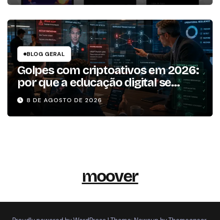
BLOG GERAL
Golpes com criptoativos em 2026:
por que a educação digital se
tornou um dos pilares da
8 DE AGOSTO DE 2026
resiliência operacional
moover