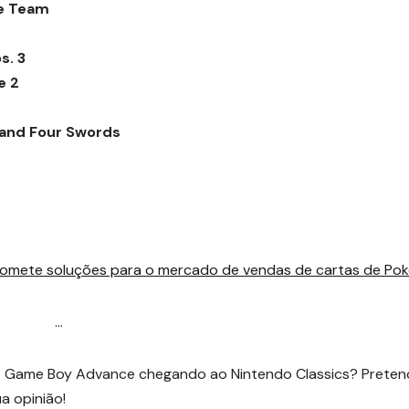
e Team
s. 3
e 2
t and Four Swords
romete soluções para o mercado de vendas de cartas de Po
…
e Game Boy Advance chegando ao Nintendo Classics? Preten
a opinião!