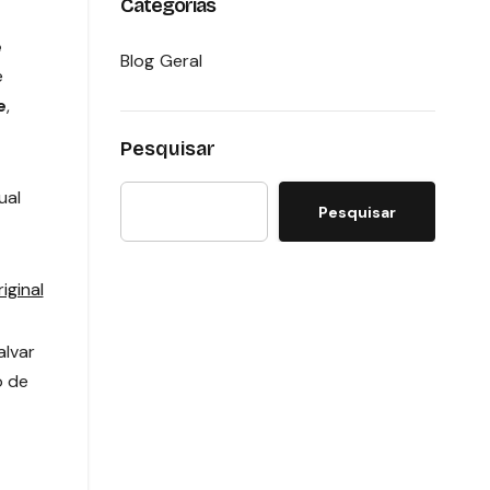
Categorias
e
Blog Geral
e
e
,
Pesquisar
ual
Pesquisar
iginal
alvar
o de