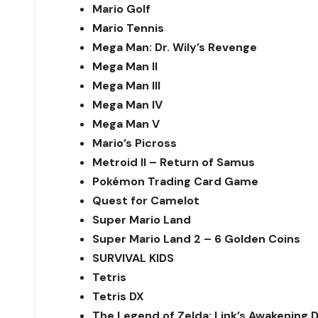
Mario Golf
Mario Tennis
Mega Man: Dr. Wily’s Revenge
Mega Man II
Mega Man III
Mega Man IV
Mega Man V
Mario’s Picross
Metroid II – Return of Samus
Pokémon Trading Card Game
Quest for Camelot
Super Mario Land
Super Mario Land 2 – 6 Golden Coins
SURVIVAL KIDS
Tetris
Tetris DX
The Legend of Zelda: Link’s Awakening 