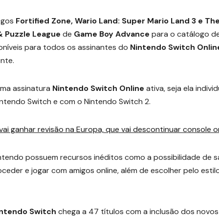
ogos
Fortified Zone, Wario Land: Super Mario Land 3 e Th
 & Puzzle League
de
Game Boy Advance
para o catálogo d
sponíveis para todos os assinantes do
Nintendo Switch Onlin
nte.
 uma assinatura
Nintendo Switch Online
ativa, seja ela individ
intendo Switch e com o Nintendo Switch 2.
vai ganhar revisão na Europa, que vai descontinuar console or
Nintendo possuem recursos inéditos como a possibilidade de s
oceder e jogar com amigos online, além de escolher pelo estil
ntendo Switch
chega a 47 títulos com a inclusão dos novos