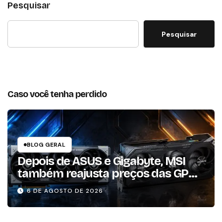
Pesquisar
Pesquisar
Caso você tenha perdido
BLOG GERAL
Depois de ASUS e Gigabyte, MSI
também reajusta preços das GPUs
em mais de 20%
6 DE AGOSTO DE 2026