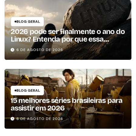
BLOG GERAL
2026 pode ser finalmente o ano do
Linux? Entenda por que essa
previsão voltou à tona
6 DE AGOSTO DE 2026
BLOG GERAL
15 melhores séries brasileiras para
assistir em 2026
6 DE AGOSTO DE 2026