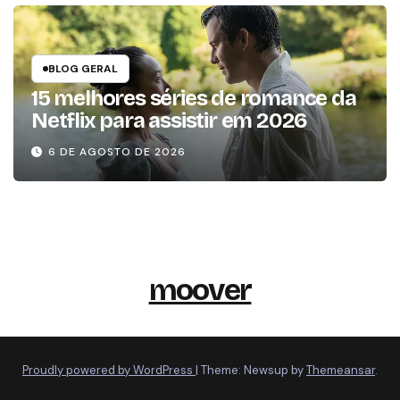
BLOG GERAL
15 melhores séries de romance da
Netflix para assistir em 2026
6 DE AGOSTO DE 2026
moover
Proudly powered by WordPress
|
Theme: Newsup by
Themeansar
.