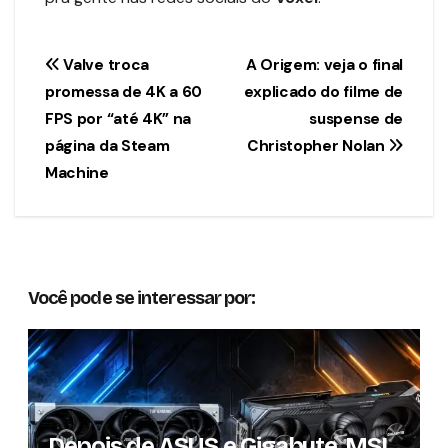
Navegação
Valve troca
A Origem: veja o final
promessa de 4K a 60
explicado do filme de
de
FPS por “até 4K” na
suspense de
Post
página da Steam
Christopher Nolan
Machine
Você pode se interessar por:
Depois de ASUS e Gigabyte, MSI