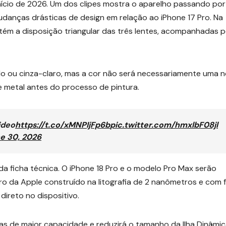
início de 2026. Um dos clipes mostra o aparelho passando por
udanças drásticas de design em relação ao iPhone 17 Pro. Na
tém a disposição triangular das três lentes, acompanhadas p
o ou cinza-claro, mas a cor não será necessariamente uma 
e metal antes do processo de pintura.
ideo
https://t.co/xMNPIjFp6b
pic.twitter.com/hmxlbF08jl
e 30, 2026
 ficha técnica. O iPhone 18 Pro e o modelo Pro Max serão
o da Apple construído na litografia de 2 nanômetros e com 
direto no dispositivo.
rias de maior capacidade e reduzirá o tamanho da Ilha Dinâmi