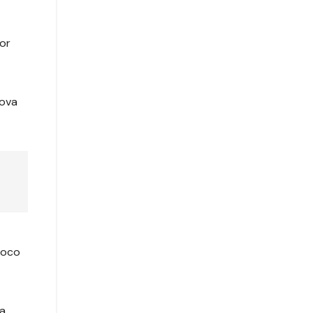
or
nova
foco
ca