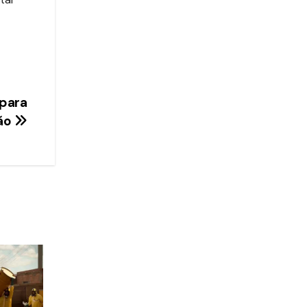
para
ão