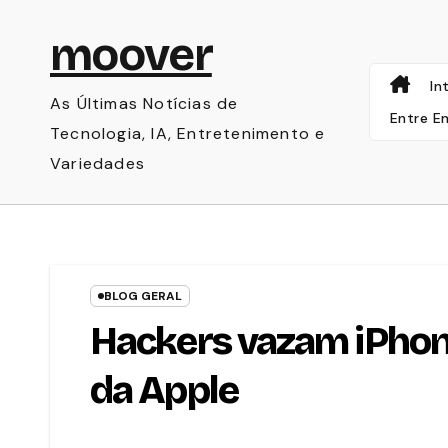
Skip
moover
to
content
In
As Últimas Notícias de
Entre E
Tecnologia, IA, Entretenimento e
Variedades
BLOG GERAL
Hackers vazam iPhone
da Apple