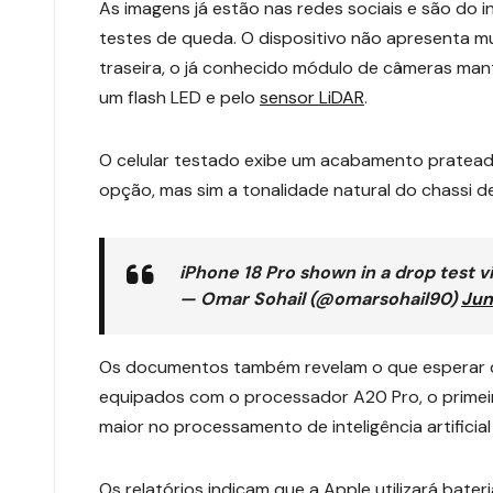
As imagens já estão nas redes sociais e são do 
testes de queda. O dispositivo não apresenta m
traseira, o já conhecido módulo de câmeras man
um flash LED e pelo
sensor LiDAR
.
O celular testado exibe um acabamento pratead
opção, mas sim a tonalidade natural do chassi d
iPhone 18 Pro shown in a drop test v
— Omar Sohail (@omarsohail90)
Jun
Os documentos também revelam o que esperar da
equipados com o processador A20 Pro, o primeir
maior no processamento de inteligência artificial 
Os relatórios indicam que a Apple utilizará bate