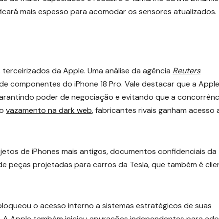
 ficará mais espesso para acomodar os sensores atualizados.
terceirizados da Apple. Uma análise da agência
Reuters
e componentes do iPhone 18 Pro. Vale destacar que a Appl
 garantindo poder de negociação e evitando que a concorrênc
 o
vazamento na dark web
, fabricantes rivais ganham acesso 
ojetos de iPhones mais antigos, documentos confidenciais da
e peças projetadas para carros da Tesla, que também é clie
 bloqueou o acesso interno a sistemas estratégicos de suas
e TI. A Apple também iniciou apurações independentes para ado