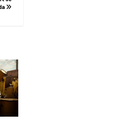
nda
s