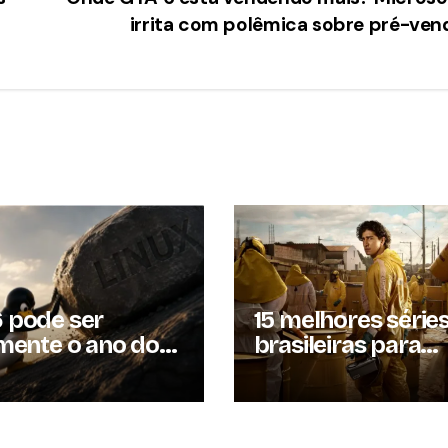
irrita com polêmica sobre pré-ve
 pode ser
15 melhores série
lmente o ano do
brasileiras para
x? Entenda por
assistir em 2026
essa previsão
u à tona