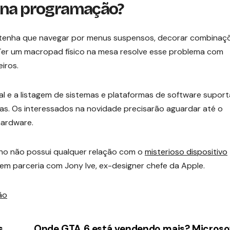
a na programação?
 tenha que navegar por menus suspensos, decorar combinaç
 Ter um macropad físico na mesa resolve esse problema com
iros.
l e a listagem de sistemas e plataformas de software supor
as. Os interessados na novidade precisarão aguardar até o
hardware.
cho não possui qualquer relação com o
misterioso dispositivo
m parceria com Jony Ive, ex-designer chefe da Apple.
ão
s
Onde GTA 6 está vendendo mais? Microso