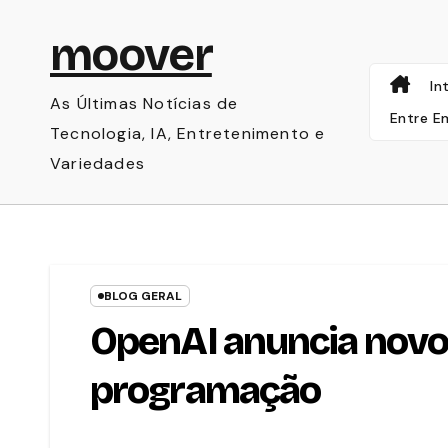
Skip
moover
to
content
In
As Últimas Notícias de
Entre E
Tecnologia, IA, Entretenimento e
Variedades
BLOG GERAL
OpenAI anuncia novo
programação