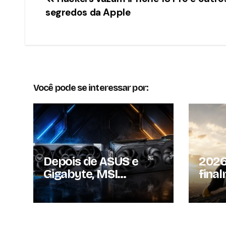
Navegação
segredos da Apple
de
Post
Você pode se interessar por:
Depois de ASUS e
2026
Gigabyte, MSI
fina
também reajusta
Linu
preços das GPUs em
que 
mais de 20%
volto