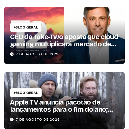
BLOG GERAL
CEO da Take-Two aposta que cloud
gaming multiplicará mercado de
jogos por 10 em três anos
7 DE AGOSTO DE 2026
BLOG GERAL
Apple TV anuncia pacotão de
lançamentos para o fim do ano;
conheça as produções
7 DE AGOSTO DE 2026