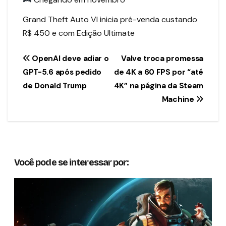
Grand Theft Auto VI inicia pré-venda custando
R$ 450 e com Edição Ultimate
Navegação
OpenAI deve adiar o
Valve troca promessa
GPT-5.6 após pedido
de 4K a 60 FPS por “até
de
de Donald Trump
4K” na página da Steam
Post
Machine
Você pode se interessar por: