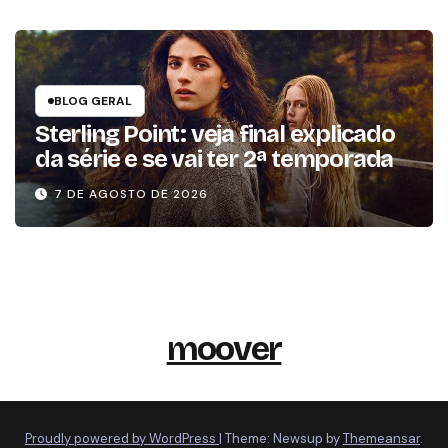
BLOG GERAL
Sterling Point: veja final explicado
da série e se vai ter 2ª temporada
7 DE AGOSTO DE 2026
moover
Proudly powered by WordPress
|
Theme: Newsup by
Themeansar
.