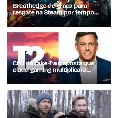
Breathedge de graça para
resgate na Steam por tempo
limitado
CEO da Take-Two aposta que
cloud gaming multiplicará
mercado de jogos por 10 em três
anos