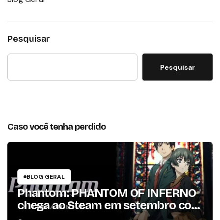
Pesquisar
Pesquisar
Caso você tenha perdido
BLOG GERAL
Phantom: PHANTOM OF INFERNO
chega ao Steam em setembro com
conteúdo da versão lançada em