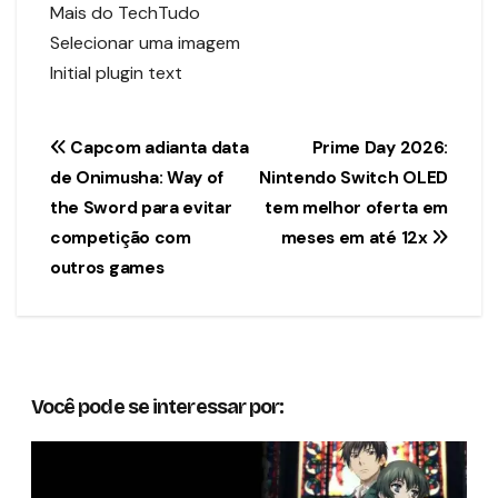
Mais do TechTudo
Selecionar uma imagem
Initial plugin text
Navegação
Capcom adianta data
Prime Day 2026:
de Onimusha: Way of
Nintendo Switch OLED
de
the Sword para evitar
tem melhor oferta em
Post
competição com
meses em até 12x
outros games
Você pode se interessar por: