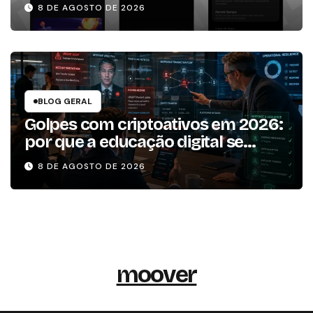
8 DE AGOSTO DE 2026
BLOG GERAL
Golpes com criptoativos em 2026:
por que a educação digital se
tornou um dos pilares da
8 DE AGOSTO DE 2026
resiliência operacional
moover