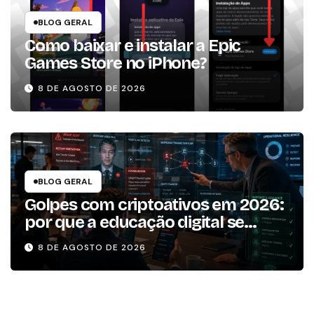
BLOG GERAL
Como baixar e instalar a Epic
Games Store no iPhone?
8 DE AGOSTO DE 2026
BLOG GERAL
Golpes com criptoativos em 2026:
por que a educação digital se
tornou um dos pilares da
8 DE AGOSTO DE 2026
resiliência operacional