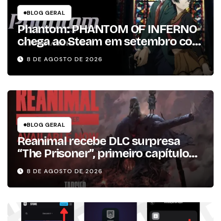
BLOG GERAL
Phantom: PHANTOM OF INFERNO
chega ao Steam em setembro com
conteúdo da versão lançada em
8 DE AGOSTO DE 2026
2013
BLOG GERAL
Reanimal recebe DLC surpresa
“The Prisoner”, primeiro capítulo
da expansão de história
8 DE AGOSTO DE 2026