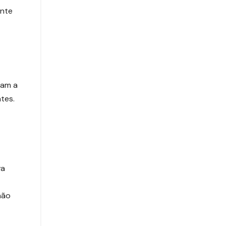
ente
ram a
tes.
va
não