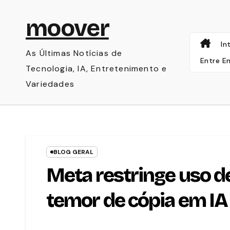
Skip
moover
to
content
In
As Últimas Notícias de
Entre E
Tecnologia, IA, Entretenimento e
Variedades
BLOG GERAL
Meta restringe uso d
temor de cópia em IA