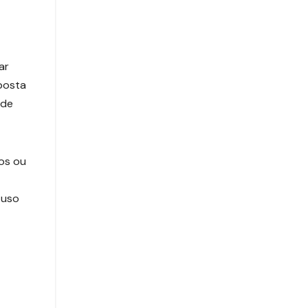
ar
posta
ade
os ou
 uso