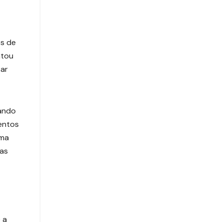
s de
ntou
sar
uando
entos
ima
das
 a