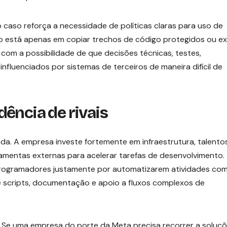
 o caso reforça a necessidade de políticas claras para uso de
o está apenas em copiar trechos de código protegidos ou e
om a possibilidade de que decisões técnicas, testes,
luenciados por sistemas de terceiros de maneira difícil de
ência de rivais
da. A empresa investe fortemente em infraestrutura, talento
ramentas externas para acelerar tarefas de desenvolvimento.
rogramadores justamente por automatizarem atividades co
e scripts, documentação e apoio a fluxos complexos de
 Se uma empresa do porte da Meta precisa recorrer a soluç