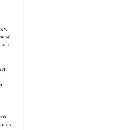
gle,
se vê
nas e
ser
,
em
erá
ar os