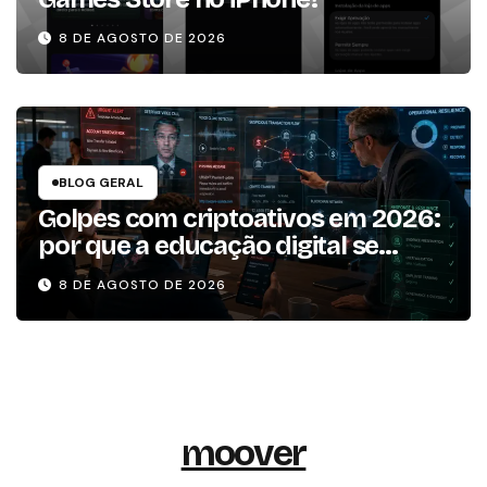
8 DE AGOSTO DE 2026
BLOG GERAL
Golpes com criptoativos em 2026:
por que a educação digital se
tornou um dos pilares da
8 DE AGOSTO DE 2026
resiliência operacional
moover