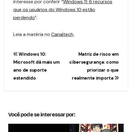
interesse por conferir “
Windows 11: 6 recursos
que os usuários do Windows 10 estão
perdendo
”.
Leia a matéria no
Canaltech
.
Navegação
Windows 10:
Matriz de risco em
Microsoft dá mais um
cibersegurança: como
de
ano de suporte
priorizar o que
Post
estendido
realmente importa
Você pode se interessar por: