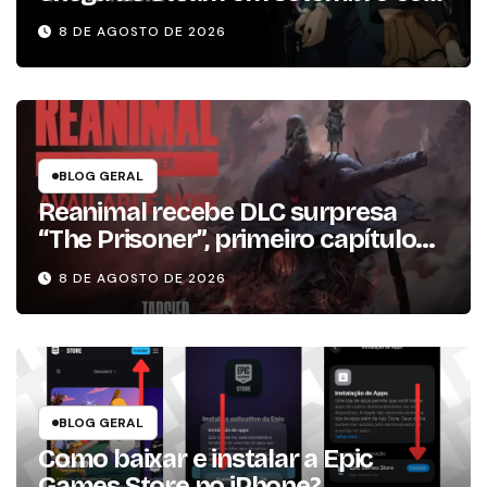
conteúdo da versão lançada em
8 DE AGOSTO DE 2026
2013
BLOG GERAL
Reanimal recebe DLC surpresa
“The Prisoner”, primeiro capítulo
da expansão de história
8 DE AGOSTO DE 2026
BLOG GERAL
Como baixar e instalar a Epic
Games Store no iPhone?