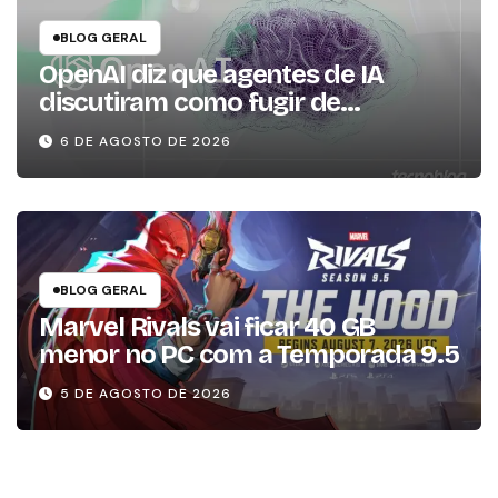
BLOG GERAL
OpenAI diz que agentes de IA
discutiram como fugir de
ambiente controlado
6 DE AGOSTO DE 2026
BLOG GERAL
Marvel Rivals vai ficar 40 GB
menor no PC com a Temporada 9.5
5 DE AGOSTO DE 2026