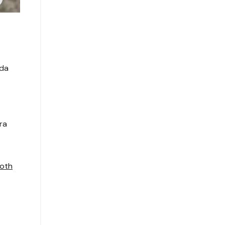
ada
ra
ooth