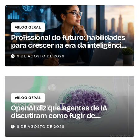
BLOG GERAL
Profissional do futuro: habilidades
para crescer na era da inteligência
artificial
6 DE AGOSTO DE 2026
BLOG GERAL
OpenAI diz que agentes de IA
discutiram como fugir de
ambiente controlado
6 DE AGOSTO DE 2026