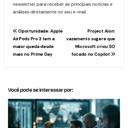
newsletter para receber as principais notícias e
análises diretamente no seu e-mail.
Navegação
Oportunidade: Apple
Project Aion:
AirPods Pro 3 tem a
vazamento sugere que
de
maior queda desde
Microsoft criou SO
Post
maio no Prime Day
focado no Copilot
Você pode se interessar por: