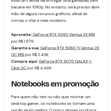
essa GPU ainda vai entregar uma gameplay bem
bacana em 1080p. No entanto, será preciso abrir
mão de alguns recursos gráficos, afinal de
contas o chip é mais modesto.
Aproveite:
GeForce RTX 5050 Ventus 2X MSI
por R$ 1.979;
Garanta a sua:
GeForce RTX 5060 Ti Ventus 2X
OC MSI
por R$ 2.438;
Compre aqui:
GeForce RTX 5070 GALAX 1-
Click OC
por R$ 4.499.
Notebooks em promoção
Para quem não tem ou não quer montar um
desktop gamer, os notebooks se tornam uma
opção muito melhor. O preço desses produtos