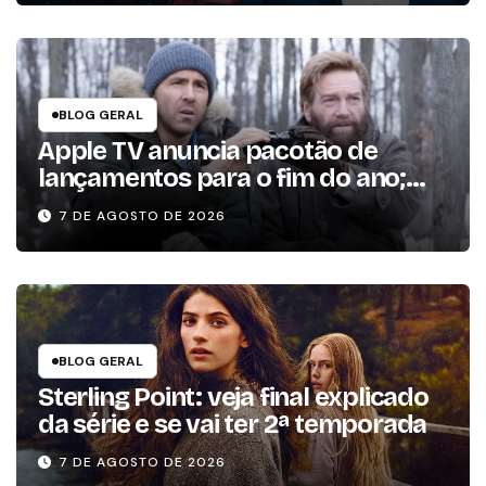
BLOG GERAL
Apple TV anuncia pacotão de
lançamentos para o fim do ano;
conheça as produções
7 DE AGOSTO DE 2026
BLOG GERAL
Sterling Point: veja final explicado
da série e se vai ter 2ª temporada
7 DE AGOSTO DE 2026