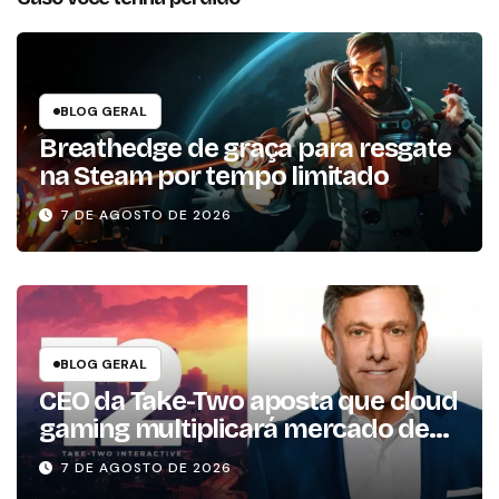
BLOG GERAL
Breathedge de graça para resgate
na Steam por tempo limitado
7 DE AGOSTO DE 2026
BLOG GERAL
CEO da Take-Two aposta que cloud
gaming multiplicará mercado de
jogos por 10 em três anos
7 DE AGOSTO DE 2026