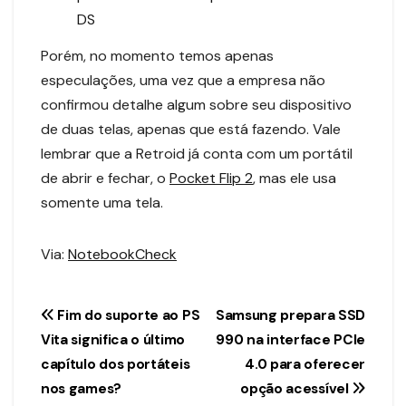
DS
Porém, no momento temos apenas
especulações, uma vez que a empresa não
confirmou detalhe algum sobre seu dispositivo
de duas telas, apenas que está fazendo. Vale
lembrar que a Retroid já conta com um portátil
de abrir e fechar, o
Pocket Flip 2
, mas ele usa
somente uma tela.
Via:
NotebookCheck
Navegação
Fim do suporte ao PS
Samsung prepara SSD
Vita significa o último
990 na interface PCIe
de
capítulo dos portáteis
4.0 para oferecer
Post
nos games?
opção acessível