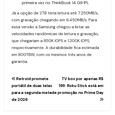
primeira vez no ThinkBook 14 G9 IPL
Já a opção de 2TB teria leitura até 7.250MB/s,
com gravação chegando em 6.450MB/s. Para
essa versão a Samsung chegou a listar as
velocidades randômicas de leitura e gravação,
que chegariam a 850K IOPS e 1.200K IOPS,
respectivamente. A durabilidade fica estimada
em 800TBW, com os mesmos três anos de
garantia.
Navegação
Retroid promete
TV box por apenas R$
portátil de duas telas
199: Roku Stick está em
de
para a segunda metade
promoção no Prime Day
Post
de 2026