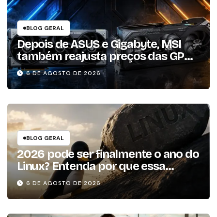
BLOG GERAL
Depois de ASUS e Gigabyte, MSI
também reajusta preços das GPUs
em mais de 20%
6 DE AGOSTO DE 2026
BLOG GERAL
2026 pode ser finalmente o ano do
Linux? Entenda por que essa
previsão voltou à tona
6 DE AGOSTO DE 2026