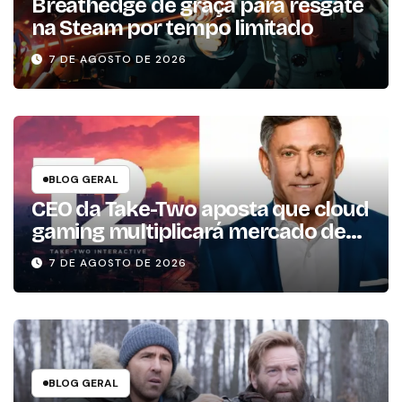
Breathedge de graça para resgate
na Steam por tempo limitado
7 DE AGOSTO DE 2026
BLOG GERAL
CEO da Take-Two aposta que cloud
gaming multiplicará mercado de
jogos por 10 em três anos
7 DE AGOSTO DE 2026
BLOG GERAL