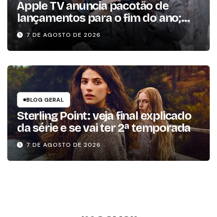
Apple TV anuncia pacotão de
lançamentos para o fim do ano;
conheça as produções
7 DE AGOSTO DE 2026
BLOG GERAL
Sterling Point: veja final explicado
da série e se vai ter 2ª temporada
7 DE AGOSTO DE 2026