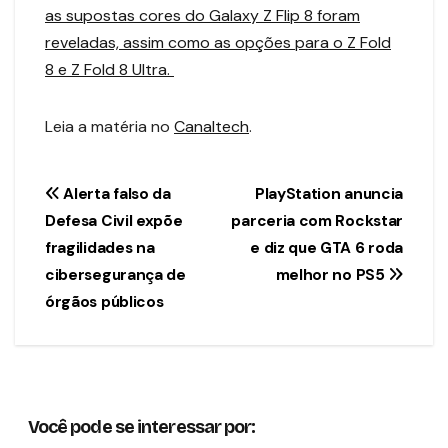
as supostas cores do Galaxy Z Flip 8 foram
reveladas, assim como as opções para o Z Fold
8 e Z Fold 8 Ultra.
Leia a matéria no
Canaltech
.
Navegação
Alerta falso da
PlayStation anuncia
Defesa Civil expõe
parceria com Rockstar
de
fragilidades na
e diz que GTA 6 roda
Post
cibersegurança de
melhor no PS5
órgãos públicos
Você pode se interessar por: