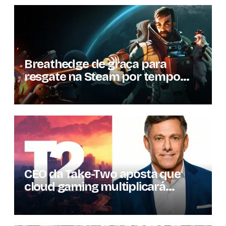
Breathedge de graça para
resgate na Steam por tempo
limitado
CEO da Take-Two aposta que
cloud gaming multiplicará
mercado de jogos por 10 em três
anos