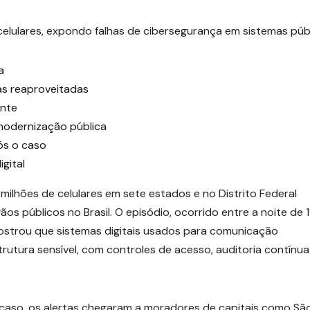
a
has reaproveitadas
ente
modernização pública
ós o caso
gital
 milhões de celulares em sete estados e no Distrito Federal
s públicos no Brasil. O episódio, ocorrido entre a noite de 
ostrou que sistemas digitais usados para comunicação
rutura sensível, com controles de acesso, auditoria contínua
caso, os alertas chegaram a moradores de capitais como Sã