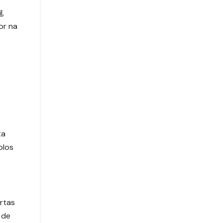
l
,
or na
ta
plos
ertas
 de