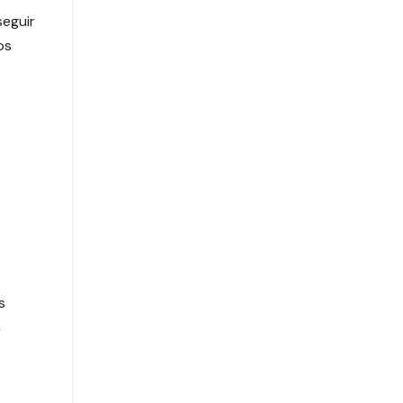
eguir
os
s
a