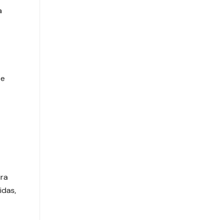
a
 e
ira
idas,