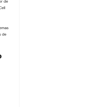
or de
ell
temas
s de
o