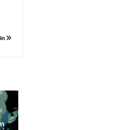
win
em