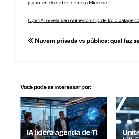
gigantes do setor, como a Microsoft.
OpenAI revela seu primeiro chip de IA: o Jalapeñ
Navegação
Nuvem privada vs pública: qual faz s
de
Post
Você pode se interessar por:
IA lidera agenda de TI
Unit