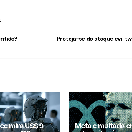
o
entido?
Proteja-se do ataque evil t
ree mira US$ 9
Meta é multada 