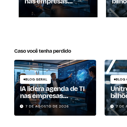
nas empresas
bilh
brasileiras
enqu
ampl
robô
Caso você tenha perdido
BLOG GERAL
BLOG 
IA lidera agenda de TI
Unitr
nas empresas
bilhõ
brasileiras
enqu
7 DE AGOSTO DE 2026
7 DE
ampli
robôs