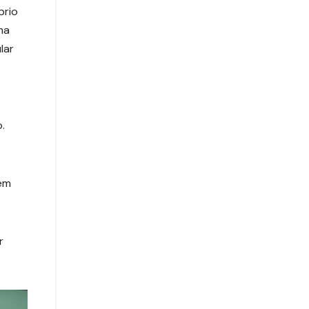
prio
ma
lar
.
em
r