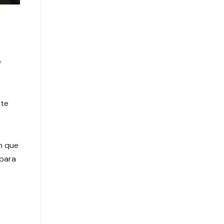
o
ete
m que
 para