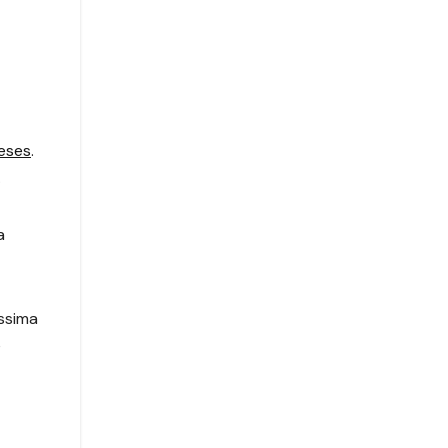
eses
.
.
a
ssima
e