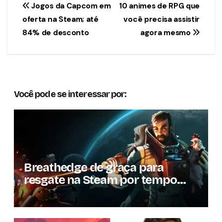
Navegação
Jogos da Capcom em
10 animes de RPG que
oferta na Steam; até
você precisa assistir
de
84% de desconto
agora mesmo
Post
Você pode se interessar por:
Breathedge de graça para
resgate na Steam por tempo
limitado