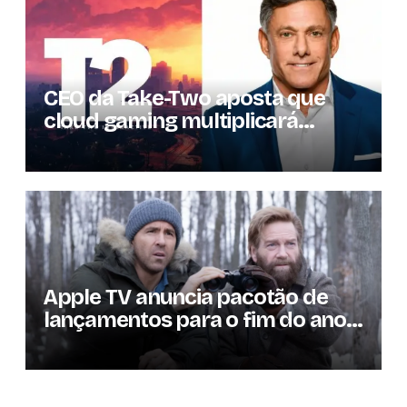
CEO da Take-Two aposta que
cloud gaming multiplicará
mercado de jogos por 10 em três
anos
Apple TV anuncia pacotão de
lançamentos para o fim do ano;
conheça as produções