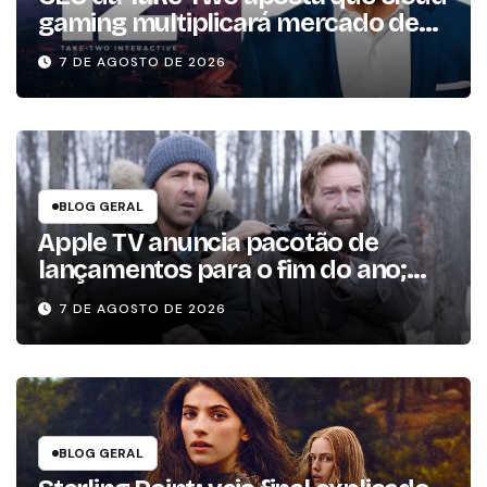
gaming multiplicará mercado de
jogos por 10 em três anos
7 DE AGOSTO DE 2026
BLOG GERAL
Apple TV anuncia pacotão de
lançamentos para o fim do ano;
conheça as produções
7 DE AGOSTO DE 2026
BLOG GERAL