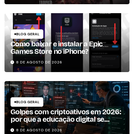
BLOG GERAL
Como baixar e instalar a Epic
Games Store no iPhone?
8 DE AGOSTO DE 2026
BLOG GERAL
Golpes com criptoativos em 2026:
por que a educação digital se
tornou um dos pilares da
8 DE AGOSTO DE 2026