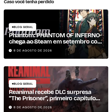
Caso você tenha perdido
BLOG GERAL
Phantom: PHANTOM OF INFERNO
chega ao Steam em setembro com
conteúdo da versão lançada em
8 DE AGOSTO DE 2026
2013
BLOG GERAL
Reanimal recebe DLC surpresa
“The Prisoner”, primeiro capítulo
da expansão de história
8 DE AGOSTO DE 2026