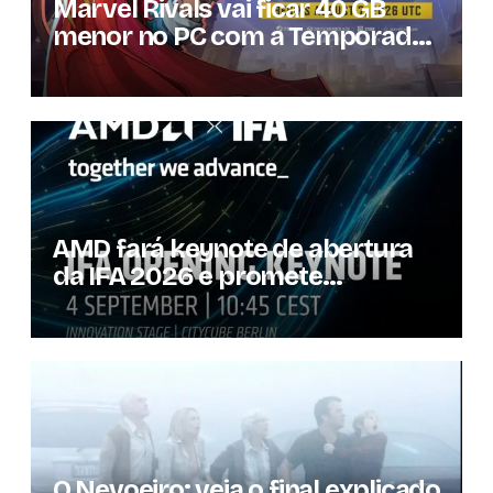
Marvel Rivals vai ficar 40 GB
menor no PC com a Temporada
9.5
AMD fará keynote de abertura
da IFA 2026 e promete
novidades para os
consumidores
O Nevoeiro: veja o final explicado