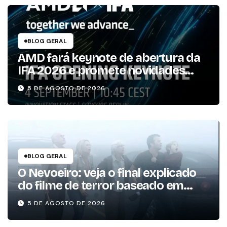
BLOG GERAL
AMD fará keynote de abertura da
IFA 2026 e promete novidades
para os consumidores
5 DE AGOSTO DE 2026
BLOG GERAL
O Nevoeiro: veja o final explicado
do filme de terror baseado em
Stephen King
5 DE AGOSTO DE 2026