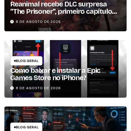
Reanimal recebe DLC surpresa
“The Prisoner”, primeiro capítulo
da expansão de história
8 DE AGOSTO DE 2026
BLOG GERAL
Como baixar e instalar a Epic
Games Store no iPhone?
8 DE AGOSTO DE 2026
BLOG GERAL