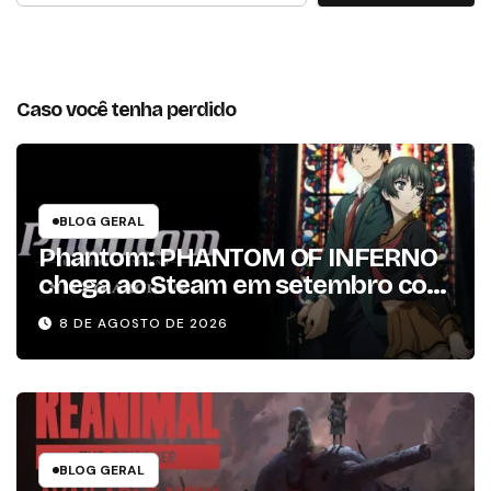
Caso você tenha perdido
BLOG GERAL
Phantom: PHANTOM OF INFERNO
chega ao Steam em setembro com
conteúdo da versão lançada em
8 DE AGOSTO DE 2026
2013
BLOG GERAL