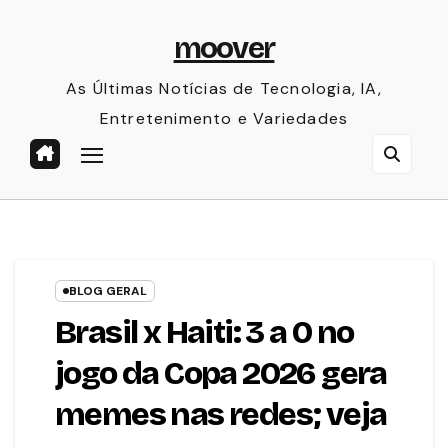
Skip
moover
to
content
As Últimas Notícias de Tecnologia, IA,
Entretenimento e Variedades
BLOG GERAL
Brasil x Haiti: 3 a 0 no
jogo da Copa 2026 gera
memes nas redes; veja