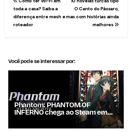
Navegação
Como ter Wi-Fi em
10 novelas turcas tipo
toda a casa? Saiba a
O Canto do Pássaro,
de
diferença entre mesh e
mas com histórias ainda
Post
roteador
melhores
Você pode se interessar por:
Phantom: PHANTOM OF
INFERNO chega ao Steam em
setembro com conteúdo da
versão lançada em 2013