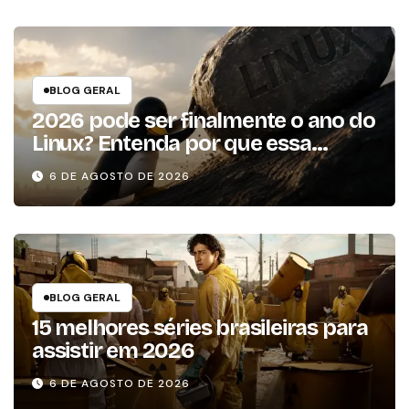
BLOG GERAL
2026 pode ser finalmente o ano do
Linux? Entenda por que essa
previsão voltou à tona
6 DE AGOSTO DE 2026
BLOG GERAL
15 melhores séries brasileiras para
assistir em 2026
6 DE AGOSTO DE 2026