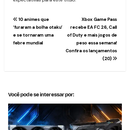
Navegação
10 animes que
Xbox Game Pass
‘furaram a bolha otaku’
recebe EA FC 26, Call
de
e se tornaram uma
of Duty e mais jogos de
Post
febre mundial
peso essa semana!
Confira os lançamentos
(20)
Você pode se interessar por: