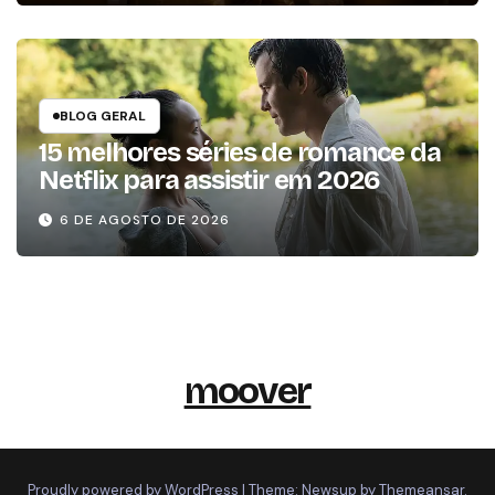
BLOG GERAL
15 melhores séries de romance da
Netflix para assistir em 2026
6 DE AGOSTO DE 2026
moover
Proudly powered by WordPress
|
Theme: Newsup by
Themeansar
.