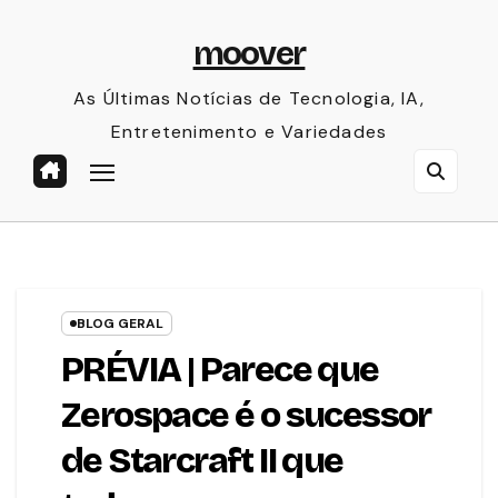
Skip
moover
to
content
As Últimas Notícias de Tecnologia, IA,
Entretenimento e Variedades
BLOG GERAL
PRÉVIA | Parece que
Zerospace é o sucessor
de Starcraft II que