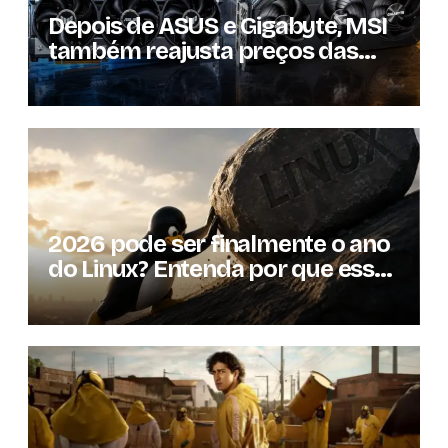
Depois de ASUS e Gigabyte, MSI
também reajusta preços das
GPUs em mais de 20%
2026 pode ser finalmente o ano
do Linux? Entenda por que essa
previsão voltou à tona