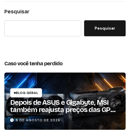
Pesquisar
Pesquisar
Caso você tenha perdido
BLOG GERAL
Depois de ASUS e Gigabyte, MSI
também reajusta preços das GPUs
em mais de 20%
6 DE AGOSTO DE 2026