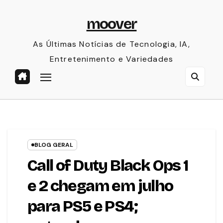
Skip
moover
to
content
As Últimas Notícias de Tecnologia, IA,
Entretenimento e Variedades
BLOG GERAL
Call of Duty Black Ops 1
e 2 chegam em julho
para PS5 e PS4;