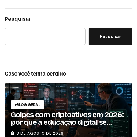
Pesquisar
Pesquisar
Caso você tenha perdido
BLOG GERAL
Golpes com criptoativos em 2026:
por que a educação digital se
tornou um dos pilares da
8 DE AGOSTO DE 2026