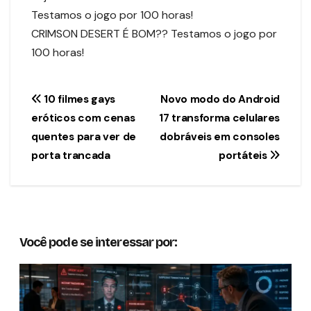
Testamos o jogo por 100 horas!
CRIMSON DESERT É BOM?? Testamos o jogo por
100 horas!
Navegação
10 filmes gays
Novo modo do Android
eróticos com cenas
17 transforma celulares
de
quentes para ver de
dobráveis em consoles
Post
porta trancada
portáteis
Você pode se interessar por: