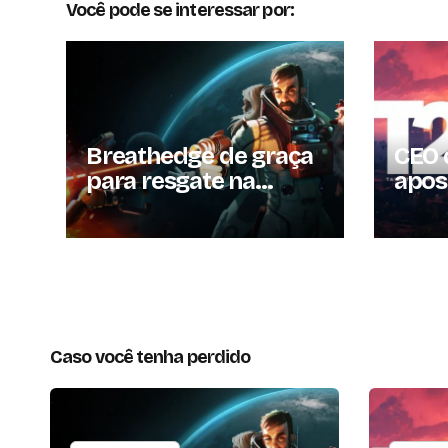
Você pode se interessar por:
Breathedge de graça
CEO 
para resgate na
apos
Steam por tempo
gami
limitado
merc
10 e
Caso você tenha perdido