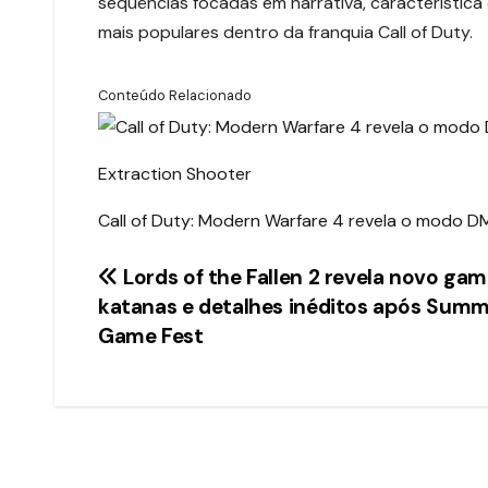
sequências focadas em narrativa, característic
mais populares dentro da franquia Call of Duty.
Conteúdo Relacionado
Extraction Shooter
Call of Duty: Modern Warfare 4 revela o modo D
Navegação
Lords of the Fallen 2 revela novo gam
katanas e detalhes inéditos após Sum
de
Game Fest
Post