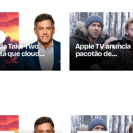
da Take-Two
Apple TV anuncia
ta que cloud
pacotão de
ng multiplicará
lançamentos para
ado de jogos por
fim do ano; conhe
m três anos
as produções