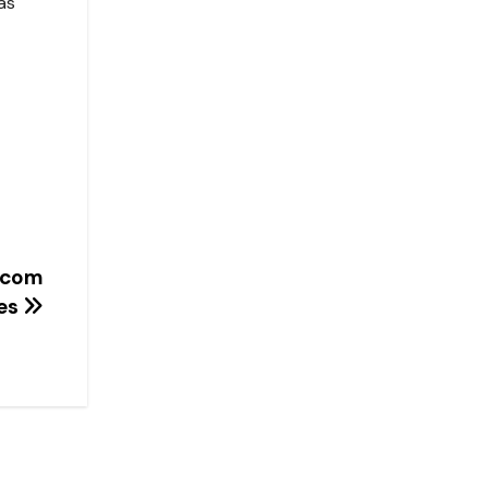
as
s com
res