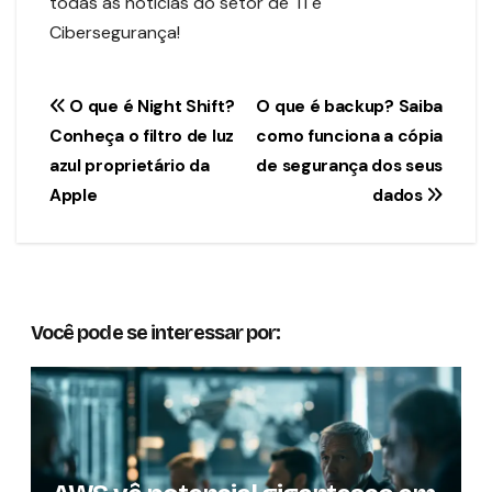
todas as notícias do setor de TI e
Cibersegurança!
Navegação
O que é Night Shift?
O que é backup? Saiba
Conheça o filtro de luz
como funciona a cópia
de
azul proprietário da
de segurança dos seus
Post
Apple
dados
Você pode se interessar por: