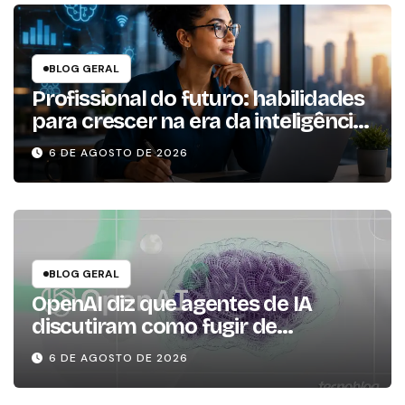
BLOG GERAL
Profissional do futuro: habilidades
para crescer na era da inteligência
artificial
6 DE AGOSTO DE 2026
BLOG GERAL
OpenAI diz que agentes de IA
discutiram como fugir de
ambiente controlado
6 DE AGOSTO DE 2026