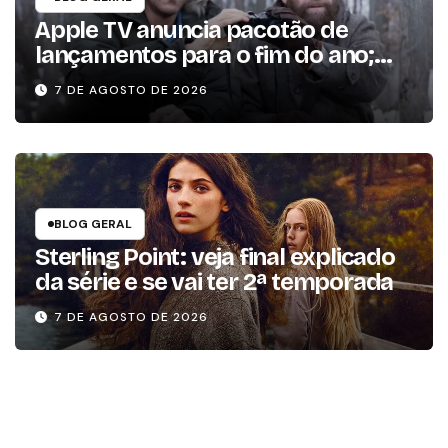
Apple TV anuncia pacotão de
lançamentos para o fim do ano;
conheça as produções
7 DE AGOSTO DE 2026
BLOG GERAL
Sterling Point: veja final explicado
da série e se vai ter 2ª temporada
7 DE AGOSTO DE 2026