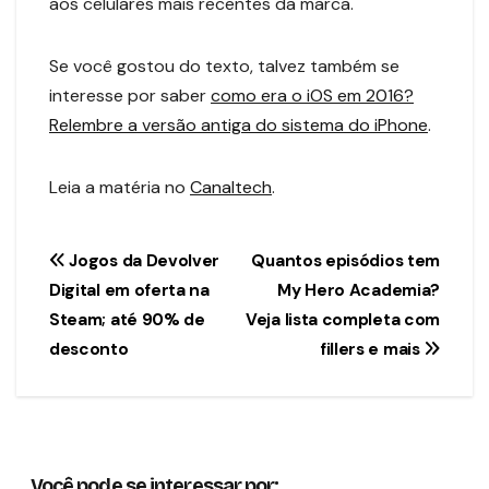
aos celulares mais recentes da marca.
Se você gostou do texto, talvez também se
interesse por saber
como era o iOS em 2016?
Relembre a versão antiga do sistema do iPhone
.
Leia a matéria no
Canaltech
.
Navegação
Jogos da Devolver
Quantos episódios tem
Digital em oferta na
My Hero Academia?
de
Steam; até 90% de
Veja lista completa com
Post
desconto
fillers e mais
Você pode se interessar por: