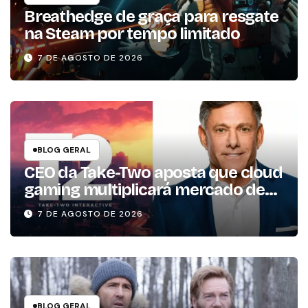
Breathedge de graça para resgate
na Steam por tempo limitado
7 DE AGOSTO DE 2026
BLOG GERAL
CEO da Take-Two aposta que cloud
gaming multiplicará mercado de
jogos por 10 em três anos
7 DE AGOSTO DE 2026
BLOG GERAL