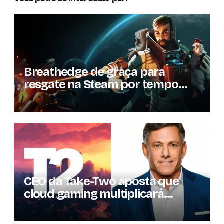
Breathedge de graça para
resgate na Steam por tempo
limitado
CEO da Take-Two aposta que
cloud gaming multiplicará
mercado de jogos por 10 em três
anos